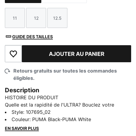
11
12
12.5
Taille
Taille
Taille
GUIDE DES TAILLES
AJOUTER AU PANIER
Ajouter à la liste de souhaits
Retours gratuits sur toutes les commandes
éligibles.
Description
HISTOIRE DU PRODUIT
Quelle est la rapidité de l'ULTRA? Bouclez votre
ceinture de sécurité. Ces chaussures à crampons sont
Style
:
107695_02
dotées d’une toute nouvelle semelle extérieure
Couleur
:
PUMA Black-PUMA White
SPEEDSYSTEM combinée à la conception des
EN SAVOIR PLUS
crampons FastTrax pour obtenir une chaussure de