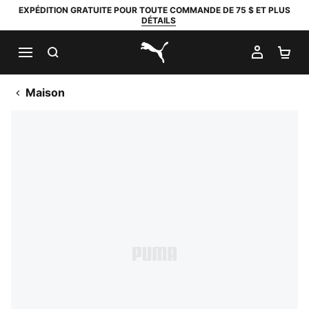
EXPÉDITION GRATUITE POUR TOUTE COMMANDE DE 75 $ ET PLUS
DÉTAILS
RECHERCHER
MON C
PA
PUMA.com
Maison