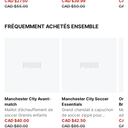
20 % de matériaux recyclés, pour un premier pas vers
CAD $27.50
CAD $39.99
adol
CAD
CAD $55.00
CAD $50.00
CAD
un avenir meilleur.
DÉTAILS
Matériau de la tige synthétique et léger
FRÉQUEMMENT ACHETÉS ENSEMBLE
Semelle extérieure SPEEDSYSTEM
Coupe régulière à étroite
Construction régulière de la languette, idéale pour
différentes formes de pieds
FG/AG : Convient pour une utilisation sur des surfaces
dures ou artificielles
Manchester CIty Avant-
Manchester City Soccer
Orbi
match
Essentials
Brill
Maillot d’échauffement de
Grand chandail à capuchon
Mail
soccer Grands enfants
de soccer zippé pour
adol
CAD $40.00
enfants
CAD $42.50
CAD
CAD $80.00
CAD $85.00
CAD