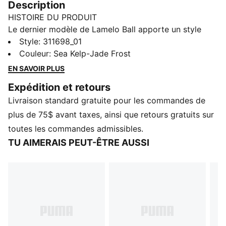
Description
HISTOIRE DU PRODUIT
Le dernier modèle de Lamelo Ball apporte un style
urbain rehaussé à la mode hors du terrain. La LaFrancé
Style
:
311698_01
– du nom de la marque officielle de mode urbaine et
Couleur
:
Sea Kelp-Jade Frost
de style de vie de Melo – est un modèle épais aux
EN SAVOIR PLUS
proportions exagérées qui s'inspire de l'esthétique
Expédition et retours
extrême des années 2000. Cette version apparaît en
Livraison standard gratuite pour les commandes de
vert avec un traitement de carte thermique sur toute
la surface.
plus de 75$ avant taxes, ainsi que retours gratuits sur
DÉTAILS
toutes les commandes admissibles.
Largeur régulière
TU AIMERAIS PEUT-ÊTRE AUSSI
Semelle cuvette en caoutchouc entièrement
enveloppante pour la stabilité
Fermeture à lacets épais
Mousse épaisse et moelleuse
Détails de marque LaFrancé
Détails de marque PUMA