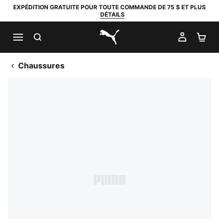
EXPÉDITION GRATUITE POUR TOUTE COMMANDE DE 75 $ ET PLUS
DÉTAILS
RECHERCHER
MON C
PA
PUMA.com
Chaussures