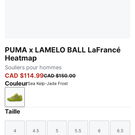
PUMA x LAMELO BALL LaFrancé
Heatmap
Souliers pour hommes
CAD $114.99
CAD $150.00
Couleur
Sea Kelp-Jade Frost
Sea Kelp-Jade Frost
Taille
4
4.5
5
5.5
6
6.5
Taille
Taille
Taille
Taille
Taille
Taille