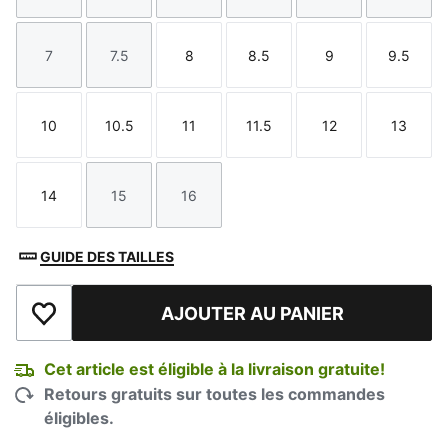
7
7.5
8
8.5
9
9.5
Taille
Taille
Taille
Taille
Taille
Taille
10
10.5
11
11.5
12
13
Taille
Taille
Taille
Taille
Taille
Taille
14
15
16
Taille
Taille
Taille
GUIDE DES TAILLES
AJOUTER AU PANIER
Ajouter à la liste de souhaits
Cet article est éligible à la livraison gratuite!
Retours gratuits sur toutes les commandes
éligibles.