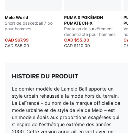
Melo World
PUMA X POKÉMON
PUM
Short de basketball 7 po
PUMATECH-X
PUM
pour hommes
Pantalon de survêtement
Vest
décontracté pour hommes
hom
CAD $67.99
CAD $55.00
CAD
CAD $85.00
CAD $110.00
CAD 
HISTOIRE DU PRODUIT
Le dernier modèle de Lamelo Ball apporte un
style urbain rehaussé à la mode hors du terrain.
La LaFrancé – du nom de la marque officielle de
mode urbaine et de style de vie de Melo – est
un modèle épais aux proportions exagérées qui
s'inspire de l'esthétique extrême des années
2000. Cette version apparaît en vert avec un