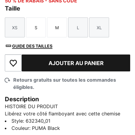
50 % DE RABAIS - SANS CODE
Taille
XS
S
M
L
XL
Taille
Taille
Taille
Taille
Taille
GUIDE DES TAILLES
AJOUTER AU PANIER
Ajouter à la liste de souhaits
Retours gratuits sur toutes les commandes
éligibles.
Description
HISTOIRE DU PRODUIT
Libérez votre côté flamboyant avec cette chemise
décontractée à motif léopard et d’une élégante
Style
:
632340_01
broderie du logo PUMA Cat. Parfait pour vous
Couleur
:
PUMA Black