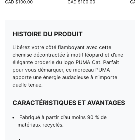
CAD $100.00
CAD $100.00
CAD
HISTOIRE DU PRODUIT
Libérez votre côté flamboyant avec cette
chemise décontractée à motif léopard et d’une
élégante broderie du logo PUMA Cat. Parfait
pour vous démarquer, ce morceau PUMA
apporte une énergie audacieuse à n’importe
quelle tenue.
CARACTÉRISTIQUES ET AVANTAGES
Fabriqué à partir d’au moins 90 % de
matériaux recyclés.