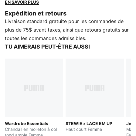
démarquer, ce morceau PUMA apporte une énergie
EN SAVOIR PLUS
audacieuse à n’importe quelle tenue.
Expédition et retours
CARACTÉRISTIQUES ET AVANTAGES
Livraison standard gratuite pour les commandes de
Fabriqué à partir d’au moins 90 % de matériaux
recyclés.
plus de 75$ avant taxes, ainsi que retours gratuits sur
DÉTAILS
toutes les commandes admissibles.
Coupe décontractée
TU AIMERAIS PEUT-ÊTRE AUSSI
Matériau seersucker
Longueur standard
Patte de boutonnage.
Manches courtes
Détails de marque PUMA
Wardrobe Essentials
STEWIE x LACE EM UP
Jer
Chandail en molleton à col
Haut court Femme
Maill
rond ample Femme
Fem