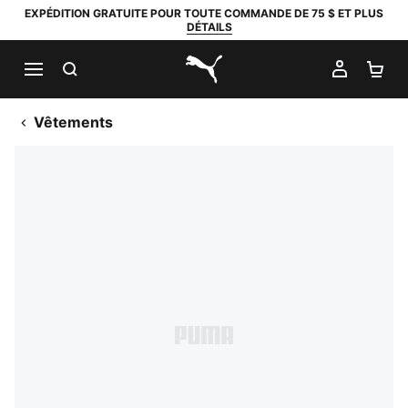
EXPÉDITION GRATUITE POUR TOUTE COMMANDE DE 75 $ ET PLUS
DÉTAILS
RECHERCHER
MON C
PA
PUMA.com
Vêtements