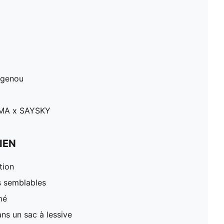
 genou
UMA x SAYSKY
IEN
tion
s semblables
mé
ns un sac à lessive