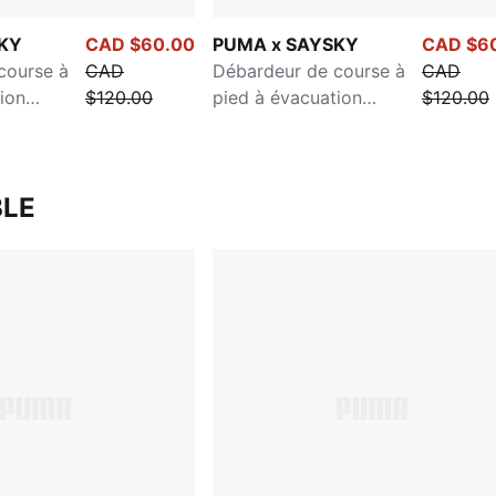
KY
CAD $60.00
PUMA x SAYSKY
CAD $6
course à
CAD
Débardeur de course à
CAD
ion
$120.00
pied à évacuation
$120.00
ur femmes
d'humidité pour femmes
LE