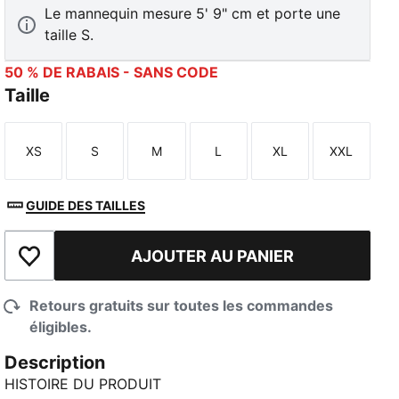
Le mannequin mesure 5' 9" cm et porte une
taille S.
50 % DE RABAIS - SANS CODE
Taille
XS
S
M
L
XL
XXL
Taille
Taille
Taille
Taille
Taille
Taille
GUIDE DES TAILLES
AJOUTER AU PANIER
Ajouter à la liste de souhaits
Retours gratuits sur toutes les commandes
éligibles.
Description
HISTOIRE DU PRODUIT