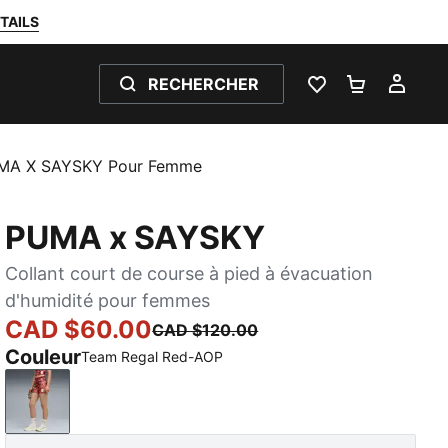
TAILS
RECHERCHER
LISTE DE SOUH
PANIER 0
MON
PUMA X SAYSKY Pour Femme
PUMA x SAYSKY
Collant court de course à pied à évacuation
d'humidité pour femmes
CAD $60.00
CAD $120.00
Couleur
Team Regal Red-AOP
Team Regal Red-AOP