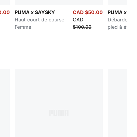
0.00
PUMA x SAYSKY
CAD $50.00
PUMA x SA
Haut court de course
CAD
Débardeur d
Femme
$100.00
pied à évacu
d'humidité 