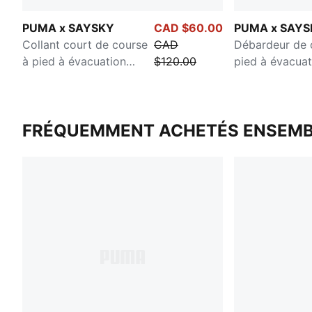
PUMA x SAYSKY
CAD $60.00
PUMA x SAYS
Collant court de course
CAD
Débardeur de 
à pied à évacuation
$120.00
pied à évacuat
d'humidité pour femmes
d'humidité po
FRÉQUEMMENT ACHETÉS ENSEMB