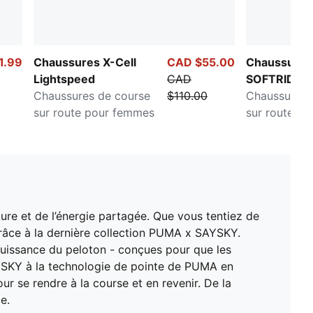
1.99
Chaussures X-Cell
CAD $55.00
Chaussures
Lightspeed
CAD
SOFTRIDE 
Chaussures de course
$110.00
Chaussures 
sur route pour femmes
sur route p
ure et de l’énergie partagée. Que vous tentiez de
 grâce à la dernière collection PUMA x SAYSKY.
a puissance du peloton - conçues pour que les
SAYSKY à la technologie de pointe de PUMA en
r se rendre à la course et en revenir. De la
e.