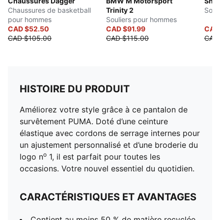
Chaussures Dagger
BMW M Motorsport
Snea
Chaussures de basketball
Trinity 2
Soul
pour hommes
Souliers pour hommes
CAD $52.50
CAD $91.99
CAD
CAD $105.00
CAD $115.00
CAD
HISTOIRE DU PRODUIT
Améliorez votre style grâce à ce pantalon de
survêtement PUMA. Doté d’une ceinture
élastique avec cordons de serrage internes pour
un ajustement personnalisé et d’une broderie du
o
logo n
1, il est parfait pour toutes les
occasions. Votre nouvel essentiel du quotidien.
CARACTÉRISTIQUES ET AVANTAGES
Contient au moins 50 % de matière recyclée