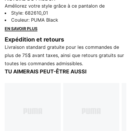
Améliorez votre style grâce à ce pantalon de
survêtement PUMA. Doté d’une ceinture élastique avec
Style
:
682610_01
cordons de serrage internes pour un ajustement
Couleur
:
PUMA Black
o
personnalisé et d’une broderie du logo n
1, il est
EN SAVOIR PLUS
parfait pour toutes les occasions. Votre nouvel
Expédition et retours
essentiel du quotidien.
Livraison standard gratuite pour les commandes de
CARACTÉRISTIQUES ET AVANTAGES
Contient au moins 50 % de matière recyclée
plus de 75$ avant taxes, ainsi que retours gratuits sur
DÉTAILS
toutes les commandes admissibles.
Coupe standard
TU AIMERAIS PEUT-ÊTRE AUSSI
Polaires
Longueur standard
Taille mi-haute
Poches latérales
Détails de marque PUMA