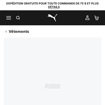
EXPÉDITION GRATUITE POUR TOUTE COMMANDE DE 75 $ ET PLUS
DÉTAILS
RECHERCHER
MON C
PA
PUMA.com
Vêtements