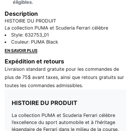
éligibles.
Description
HISTOIRE DU PRODUIT
La collection PUMA et Scuderia Ferrari célèbre
l’excellence du sport automobile et à l’héritage
Style
:
632753_01
légendaire de Ferrari dans le milieu de la course. Cette
Couleur
:
PUMA Black
ligne de chaussures, de vêtements et d’accessoires
EN SAVOIR PLUS
combine style, confort et performance aux couleurs et
Expédition et retours
détails emblématiques de la Scuderia Ferrari, pour que
Livraison standard gratuite pour les commandes de
vous puissiez afficher l’héritage Ferrari où que vous
alliez.
plus de 75$ avant taxes, ainsi que retours gratuits sur
CARACTÉRISTIQUES ET AVANTAGES
toutes les commandes admissibles.
Fabriqué à partir d’au moins 20 % de coton recyclé.
DÉTAILS
HISTOIRE DU PRODUIT
Coupe : régulière
Matériau principal : jersey simple
La collection PUMA et Scuderia Ferrari célèbre
Col : Col rond
l’excellence du sport automobile et à l’héritage
Manches courtes
légendaire de Ferrari dans le milieu de la course.