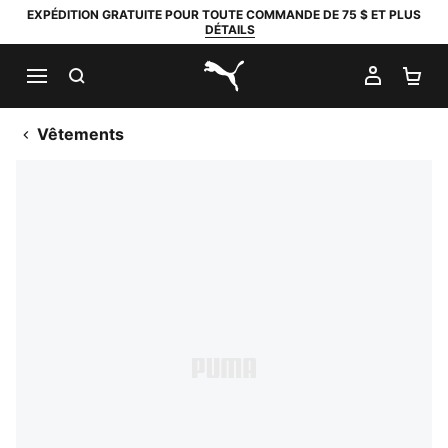
EXPÉDITION GRATUITE POUR TOUTE COMMANDE DE 75 $ ET PLUS
DÉTAILS
RECHERCHER
MON C
PA
PUMA.com
Vêtements