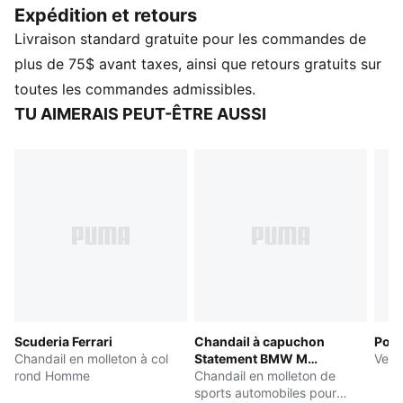
Expédition et retours
coupe régulière offre une mobilité maximale pour
Livraison standard gratuite pour les commandes de
repousser les limites de performance, que ce soit sur
la piste ou ailleurs.
plus de 75$ avant taxes, ainsi que retours gratuits sur
CARACTÉRISTIQUES ET AVANTAGES
toutes les commandes admissibles.
Contenu recyclé : fabriqué avec au moins 20 % de
TU AIMERAIS PEUT-ÊTRE AUSSI
matériaux recyclés
warmCELL : La technologie qui permet une aération
lors des grands froids est conçue pour conserver la
chaleur proche de votre corps et vous garder au
chaud durant l’effort
windCELL : Une technologie conçue pour vous
protéger du vent et vous apporter du confort durant
l’effort
DÉTAILS
Coupe régulière, longueur régulière
Scuderia Ferrari
Chandail à capuchon
Pors
75 g/m², toile
Chandail en molleton à col
Statement BMW M
Vest
Col montant
rond Homme
Motorsport
Chandail en molleton de
Fermeture éclair entière
sports automobiles pour