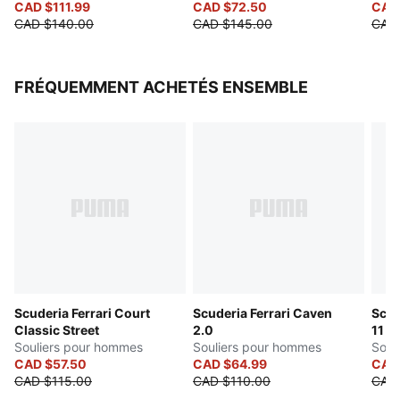
Sans manches
CAD $111.99
hommes
CAD $72.50
CAD
CAD $140.00
CAD $145.00
CAD
Poches latérales
Bande MT7 avec passepoil de couleur contrastée sur
les épaules
FRÉQUEMMENT ACHETÉS ENSEMBLE
Écusson Scuderia Ferrari et logo PUMA Cat sur la
poitrine
Scuderia Ferrari Court
Scuderia Ferrari Caven
Scud
Classic Street
2.0
11
Souliers pour hommes
Souliers pour hommes
Soul
CAD $57.50
CAD $64.99
CAD
CAD $115.00
CAD $110.00
CAD