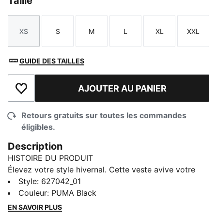
Taille
XS
S
M
L
XL
XXL
Taille
Taille
Taille
Taille
Taille
Taille
GUIDE DES TAILLES
AJOUTER AU PANIER
Ajouter à la liste de souhaits
Retours gratuits sur toutes les commandes
éligibles.
Description
HISTOIRE DU PRODUIT
Élevez votre style hivernal. Cette veste avive votre
passion pour la Scuderia Ferrari lorsque les
Style
:
627042_01
températures baissent, vous protégeant des vents
Couleur
:
PUMA Black
froids tandis que les panneaux contrastés sportifs et
EN SAVOIR PLUS
les nervures mettent en valeur votre détermination. La