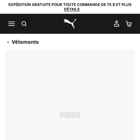
EXPÉDITION GRATUITE POUR TOUTE COMMANDE DE 75 $ ET PLUS
DÉTAILS
RECHERCHER
MON C
PA
PUMA.com
Vêtements