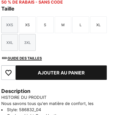
50 % DE RABAIS - SANS CODE
Taille
XXS
XS
S
M
L
XL
Taille
Taille
Taille
Taille
Taille
Taille
XXL
3XL
Taille
Taille
GUIDE DES TAILLES
AJOUTER AU PANIER
Ajouter à la liste de souhaits
Description
HISTOIRE DU PRODUIT
Nous savons tous qu'en matière de confort, les
leggings sont le summum. La collection PUMA
Style
:
586832_04