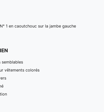
° 1 en caoutchouc sur la jambe gauche
IEN
s semblables
our vêtements colorés
vers
mé
tion