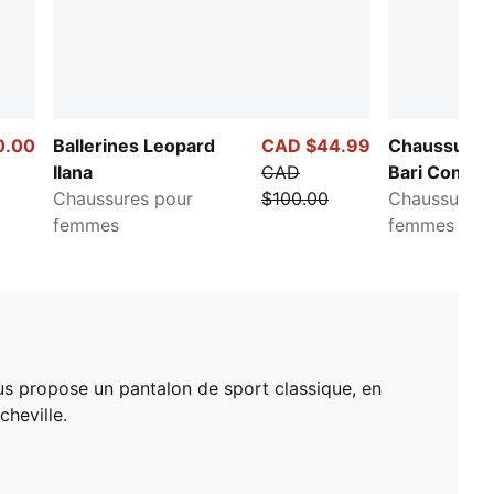
0.00
Ballerines Leopard
CAD $44.99
Chaussures 
Ilana
CAD
Bari Comfor
Chaussures pour
$100.00
Chaussures 
femmes
femmes
us propose un pantalon de sport classique, en
heville.