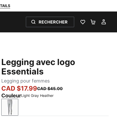
TAILS
RECHERCHER
LISTE DE SOUH
PANIER 0
MON
Legging avec logo
Essentials
Legging pour femmes
CAD $17.99
CAD $45.00
Couleur
Light Gray Heather
Light Gray Heather