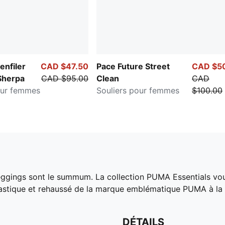
enfiler
CAD $47.50
Pace Future Street
CAD $5
Sherpa
CAD $95.00
Clean
CAD
our femmes
Souliers pour femmes
$100.00
leggings sont le summum. La collection PUMA Essentials vo
astique et rehaussé de la marque emblématique PUMA à la c
DÉTAILS