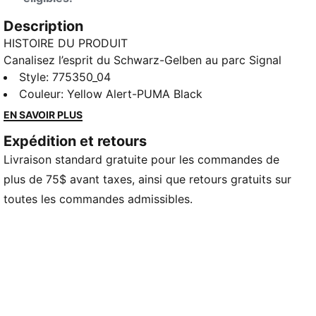
Description
HISTOIRE DU PRODUIT
Canalisez l’esprit du Schwarz-Gelben au parc Signal
Iduna avec cet ensemble anniversaire. Doté de
Style
:
775350_04
l’insigne BVB, du logo PUMA Cat et d’élégants
Couleur
:
Yellow Alert-PUMA Black
panneaux en maille, ce maillot rend hommage aux
EN SAVOIR PLUS
champions de Bundesliga 94/95. Célébrez l’histoire
Expédition et retours
avec style.
Livraison standard gratuite pour les commandes de
CARACTÉRISTIQUES ET AVANTAGES
Dans le cadre du programme RE:FIBRE, ce vêtement
plus de 75$ avant taxes, ainsi que retours gratuits sur
est composé d’au moins 95 % de matières recyclées
toutes les commandes admissibles.
à partir de déchets textiles et d’autres matériaux
usagés, un pas vers un avenir meilleur.
dryCELL : Technologie conçue pour évacuer
l’humidité du corps et éloigner la transpiration
pendant l’exercice physique
DÉTAILS
Coupe standard