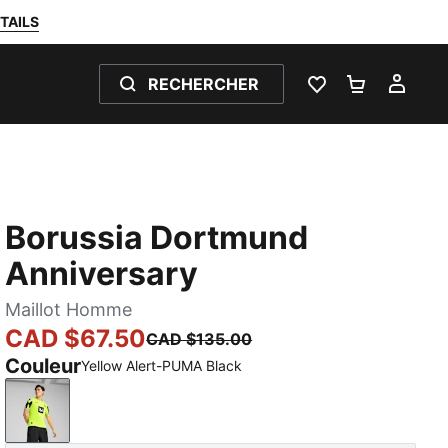
TAILS
RECHERCHER
LISTE DE SOUH
PANIER 0
MON
Borussia Dortmund
Anniversary
Maillot Homme
CAD $67.50
CAD $135.00
Couleur
Yellow Alert-PUMA Black
Yellow Alert-PUMA Black