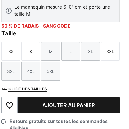
Le mannequin mesure 6' 0" cm et porte une
taille M.
50 % DE RABAIS - SANS CODE
Taille
XS
S
M
L
XL
XXL
Taille
Taille
Taille
Taille
Taille
Taille
3XL
4XL
5XL
Taille
Taille
Taille
GUIDE DES TAILLES
AJOUTER AU PANIER
Ajouter à la liste de souhaits
Retours gratuits sur toutes les commandes
éligibles.