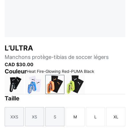
L’ULTRA
Manchons protège-tibias de soccer légers
CAD $30.00
Couleur
Heat Fire-Glowing Red-PUMA Black
PUMA Black-PUMA Silver
Ultra Blue-PUMA White-Glowing Red
Heat Fire-Glowing Red-PUMA Bla
Yellow Alert-PUMA Blac
Taille
XXS
XS
S
M
L
XL
Taille
Taille
Taille
Taille
Taille
Taille