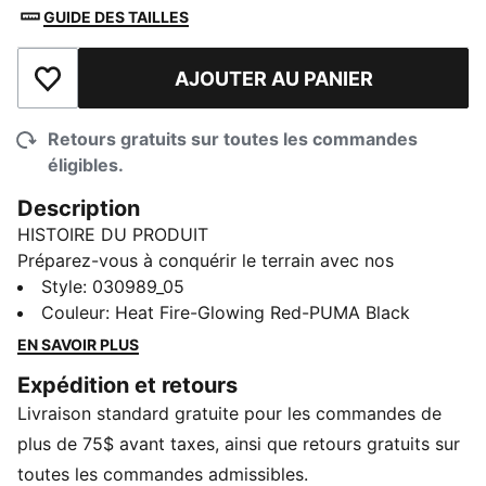
GUIDE DES TAILLES
AJOUTER AU PANIER
Ajouter à la liste de souhaits
Retours gratuits sur toutes les commandes
éligibles.
Description
HISTOIRE DU PRODUIT
Préparez-vous à conquérir le terrain avec nos
protège-tibias ULTRA Light à manchons. Avec sa
Style
:
030989_05
coque rigide en PP, ce manchon offre un ajustement
Couleur
:
Heat Fire-Glowing Red-PUMA Black
sûr et un confort optimal. Choisissez votre taille et
EN SAVOIR PLUS
canalisez l’énergie grâce à l’ultime incontournable de
Expédition et retours
PUMA.
Livraison standard gratuite pour les commandes de
DÉTAILS
Amorti perforé en EVA pour une absorption des chocs
plus de 75$ avant taxes, ainsi que retours gratuits sur
améliorée
toutes les commandes admissibles.