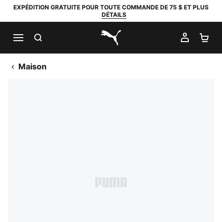
EXPÉDITION GRATUITE POUR TOUTE COMMANDE DE 75 $ ET PLUS
DÉTAILS
RECHERCHER
MON C
PA
PUMA.com
Maison