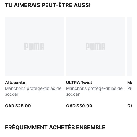
Protège-tibias ultraléger résistant aux chocs
TU AIMERAIS PEUT-ÊTRE AUSSI
Manchon de compression qui étreint votre jambe pour
un ajustement sûr; fini les glissements!
Offert dans plusieurs tailles pour les joueurs de toutes
tailles, des tout-petits aux géants
Détails de marque PUMA
Attacanto
ULTRA Twist
Manc
Manchons protège-tibias de
Manchons protège-tibias de
Prot
soccer
soccer
CAD $25.00
CAD $50.00
CAD
FRÉQUEMMENT ACHETÉS ENSEMBLE