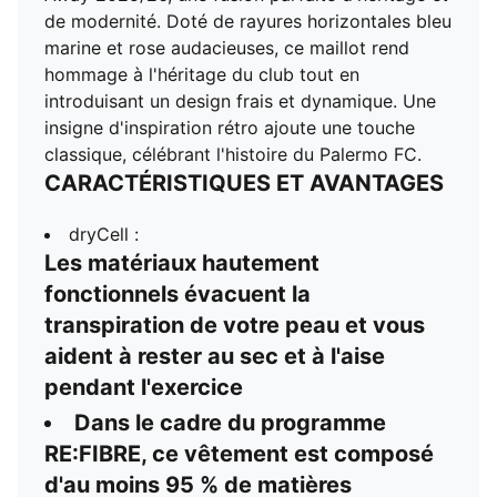
vêtement est composé d'au moins 95 % de matières
de modernité. Doté de rayures horizontales bleu
recyclées provenant de déchets textiles et d'autres
marine et rose audacieuses, ce maillot rend
matières usagées
hommage à l'héritage du club tout en
DÉTAILS
introduisant un design frais et dynamique. Une
Ajustement : Régulier
insigne d'inspiration rétro ajoute une touche
Matériel principal : Jacquard double face
classique, célébrant l'histoire du Palermo FC.
Col :
CARACTÉRISTIQUES ET AVANTAGES
Col
Manches courtes
dryCell :
Longueur : Régulière
Les matériaux hautement
Portées par les joueurs pendant la saison 25/26 des
fonctionnels évacuent la
détails de la marque
transpiration de votre peau et vous
Club et PUMA
aident à rester au sec et à l'aise
pendant l'exercice
Dans le cadre du programme
RE:FIBRE, ce vêtement est composé
d'au moins 95 % de matières