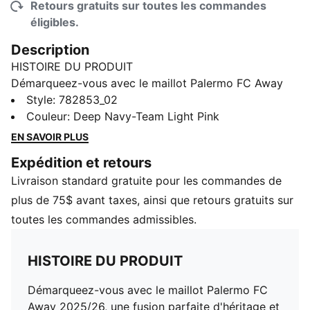
Retours gratuits sur toutes les commandes
éligibles.
Description
HISTOIRE DU PRODUIT
Démarqueez-vous avec le maillot Palermo FC Away
2025/26, une fusion parfaite d'héritage et de
Style
:
782853_02
modernité. Doté de rayures horizontales bleu marine
Couleur
:
Deep Navy-Team Light Pink
et rose audacieuses, ce maillot rend hommage à
EN SAVOIR PLUS
l'héritage du club tout en introduisant un design frais
Expédition et retours
et dynamique. Une insigne d'inspiration rétro ajoute
Livraison standard gratuite pour les commandes de
une touche classique, célébrant l'histoire du Palermo
FC.
plus de 75$ avant taxes, ainsi que retours gratuits sur
CARACTÉRISTIQUES ET AVANTAGES
toutes les commandes admissibles.
dryCell :
Les matériaux hautement fonctionnels évacuent la
HISTOIRE DU PRODUIT
transpiration de votre peau et vous aident à rester au
sec et à l'aise pendant l'exercice
Démarqueez-vous avec le maillot Palermo FC
Dans le cadre du programme RE:FIBRE, ce
Away 2025/26, une fusion parfaite d'héritage et