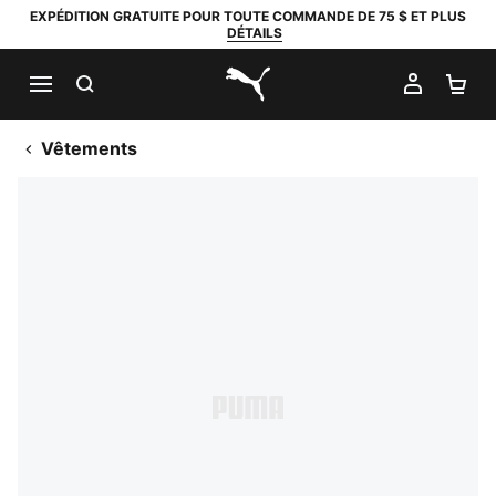
EXPÉDITION GRATUITE POUR TOUTE COMMANDE DE 75 $ ET PLUS
DÉTAILS
RECHERCHER
MON C
PA
PUMA.com
Vêtements