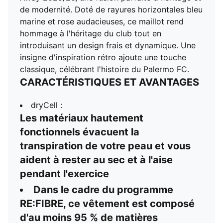
vêtement est composé d'au moins 95 % de matières
de modernité. Doté de rayures horizontales bleu
recyclées provenant de déchets textiles et d'autres
marine et rose audacieuses, ce maillot rend
matières usagées
hommage à l'héritage du club tout en
DÉTAILS
introduisant un design frais et dynamique. Une
Ajustement : Régulier
insigne d'inspiration rétro ajoute une touche
Matériel principal : Jacquard double face
classique, célébrant l'histoire du Palermo FC.
Col :
CARACTÉRISTIQUES ET AVANTAGES
Col
Manches courtes
dryCell :
Longueur : Régulière
Les matériaux hautement
Portées par les joueurs pendant la saison 25/26 des
fonctionnels évacuent la
détails de la marque
transpiration de votre peau et vous
Club et PUMA
aident à rester au sec et à l'aise
pendant l'exercice
Dans le cadre du programme
RE:FIBRE, ce vêtement est composé
d'au moins 95 % de matières