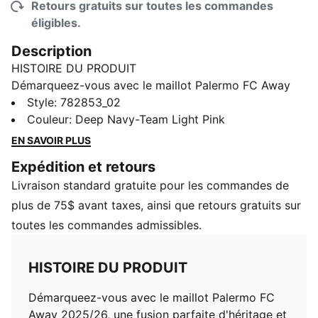
Retours gratuits sur toutes les commandes
éligibles.
Description
HISTOIRE DU PRODUIT
Démarqueez-vous avec le maillot Palermo FC Away
2025/26, une fusion parfaite d'héritage et de
Style
:
782853_02
modernité. Doté de rayures horizontales bleu marine
Couleur
:
Deep Navy-Team Light Pink
et rose audacieuses, ce maillot rend hommage à
EN SAVOIR PLUS
l'héritage du club tout en introduisant un design frais
Expédition et retours
et dynamique. Une insigne d'inspiration rétro ajoute
Livraison standard gratuite pour les commandes de
une touche classique, célébrant l'histoire du Palermo
FC.
plus de 75$ avant taxes, ainsi que retours gratuits sur
CARACTÉRISTIQUES ET AVANTAGES
toutes les commandes admissibles.
dryCell :
Les matériaux hautement fonctionnels évacuent la
HISTOIRE DU PRODUIT
transpiration de votre peau et vous aident à rester au
sec et à l'aise pendant l'exercice
Démarqueez-vous avec le maillot Palermo FC
Dans le cadre du programme RE:FIBRE, ce
Away 2025/26, une fusion parfaite d'héritage et