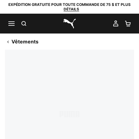
EXPÉDITION GRATUITE POUR TOUTE COMMANDE DE 75 $ ET PLUS
DÉTAILS
RECHERCHER
MON C
PA
PUMA.com
Vêtements