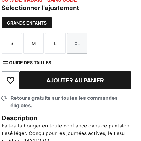
Sélectionner l'ajustement
GRANDS ENFANTS
S
M
L
XL
Taille
Taille
Taille
Taille
GUIDE DES TAILLES
AJOUTER AU PANIER
Ajouter à la liste de souhaits
Retours gratuits sur toutes les commandes
éligibles.
Description
Faites-la bouger en toute confiance dans ce pantalon
tissé léger. Conçu pour les journées actives, le tissu
polyester respirant offre une liberté de jeu,
Style
:
943142_02