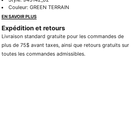
d'exploration et de détente. Qu'il s'agisse d'une sortie
Couleur
:
GREEN TERRAIN
en famille ou d'une journée décontractée entre amis,
EN SAVOIR PLUS
PUMA offre une énergie sportive et un style sans
Expédition et retours
effort pour chaque aventure.
Livraison standard gratuite pour les commandes de
plus de 75$ avant taxes, ainsi que retours gratuits sur
toutes les commandes admissibles.