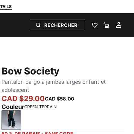
TAILS
RECHERCHER
LISTE DE SOUH
PANIER 0
MON
Bow Society
Pantalon cargo à jambes larges Enfant et
adolescent
CAD $29.00
CAD $58.00
Couleur
GREEN TERRAIN
GREEN TERRAIN
50 % DE RABAIS - SANS CODE