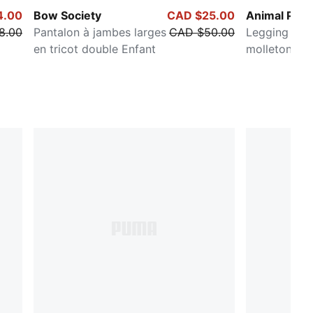
4.00
Bow Society
CAD $25.00
Animal Pack
8.00
Pantalon à jambes larges
CAD $50.00
Legging éva
en tricot double Enfant
molleton Enf
adolescent