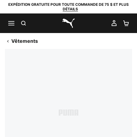
EXPÉDITION GRATUITE POUR TOUTE COMMANDE DE 75 $ ET PLUS
DÉTAILS
RECHERCHER
MON C
PA
PUMA.com
Vêtements