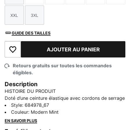
XXL
3XL
Taille
Taille
GUIDE DES TAILLES
AJOUTER AU PANIER
Ajouter à la liste de souhaits
Retours gratuits sur toutes les commandes
éligibles.
Description
HISTOIRE DU PRODUIT
Doté d’une ceinture élastique avec cordons de serrage
internes, ce pantalon PUMA a une coupe
Style
:
684978_67
personnalisable. Les poches cargo offrent un
Couleur
:
Modern Mint
rangement pratique, tandis que les manchettes
EN SAVOIR PLUS
côtelées ajoutent une finition élégante. La broderie du