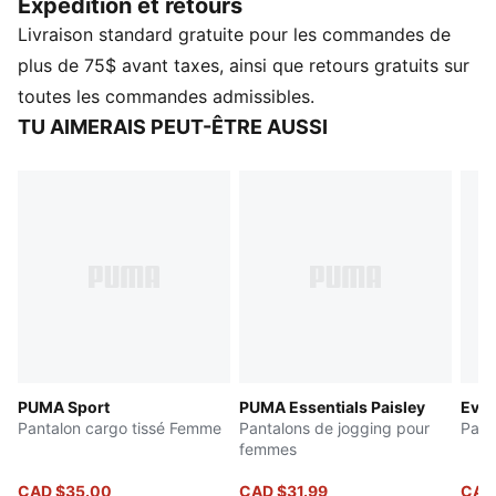
Expédition et retours
o
logo n
1 apporte une touche sportive à votre garde-
Livraison standard gratuite pour les commandes de
robe.
CARACTÉRISTIQUES ET AVANTAGES
plus de 75$ avant taxes, ainsi que retours gratuits sur
Contenu recyclé : fabriqué à partir de matériaux 100 %
toutes les commandes admissibles.
recyclés, à l’exclusion des finitions
TU AIMERAIS PEUT-ÊTRE AUSSI
DÉTAILS
Coupe régulière
Matériau principal : Toile
Longueur régulière
Taille mi-haute
Poche cargo, poche latérale
Détails de marque PUMA
PUMA Sport
PUMA Essentials Paisley
Evos
Pantalon cargo tissé Femme
Pantalons de jogging pour
Pant
femmes
CAD $35.00
CAD $31.99
CAD