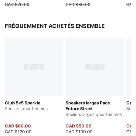
CAD $70.00
CAD $80.00
CAD
FRÉQUEMMENT ACHETÉS ENSEMBLE
Club 5v5 Sparkle
Sneakers larges Pace
Cari
Souliers pour femmes
Future Street
Soul
Souliers larges pour femmes
CAD $60.00
CAD $50.00
CAD
CAD $120.00
CAD $100.00
CAD