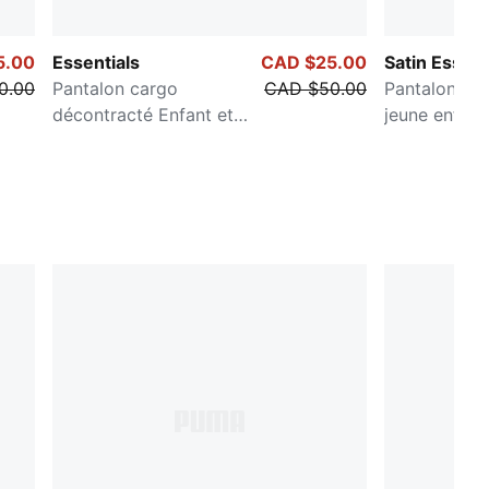
5.00
Essentials
CAD $25.00
Satin Essent
0.00
Pantalon cargo
CAD $50.00
Pantalon en 
décontracté Enfant et
jeune enfant
adolescent