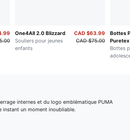
4.99
One4All 2.0 Blizzard
CAD $63.99
Bottes PUM
5.00
Souliers pour jeunes
CAD $75.00
Puretex
enfants
Bottes pour 
adolescents
e serrage internes et du logo emblématique PUMA
ue instant un moment inoubliable.