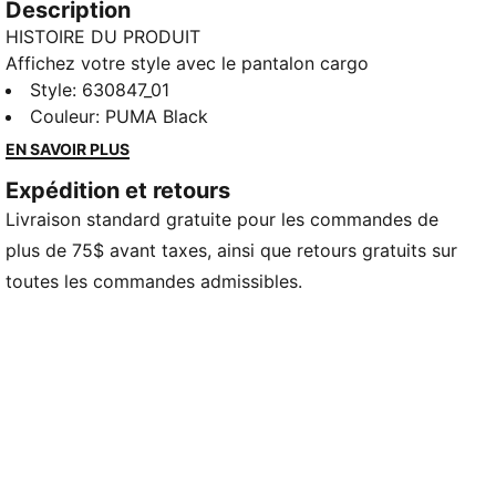
Description
HISTOIRE DU PRODUIT
Affichez votre style avec le pantalon cargo
décontracté PUMA. Doté d'une taille élastiquée, de
Style
:
630847_01
cordons de serrage internes et du logo emblématique
Couleur
:
PUMA Black
PUMA Cat, ce pantalon est parfait pour toute
EN SAVOIR PLUS
aventure. Laissez-vous inspirer par la polyvalence et
Expédition et retours
faites de chaque instant un moment inoubliable.
Livraison standard gratuite pour les commandes de
CARACTÉRISTIQUES ET AVANTAGES
Contenu recyclé : fabriqué à partir de matériaux
plus de 75$ avant taxes, ainsi que retours gratuits sur
100 % recyclés, à l’exclusion des finitions
toutes les commandes admissibles.
DÉTAILS
Coupe décontractée
Tissu uni
Longueur standard
Taille mi-haute
Poche à fermeture éclair, poche latérale, poche cargo
PUMA Enfant et adolescent : Recommandé pour les
enfants plus grands de 8 à 16 ans