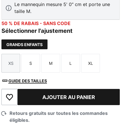
Le mannequin mesure 5' 0" cm et porte une
taille M.
50 % DE RABAIS - SANS CODE
Sélectionner l'ajustement
GRANDS ENFANTS
XS
S
M
L
XL
Taille
Taille
Taille
Taille
Taille
GUIDE DES TAILLES
AJOUTER AU PANIER
Ajouter à la liste de souhaits
Retours gratuits sur toutes les commandes
éligibles.