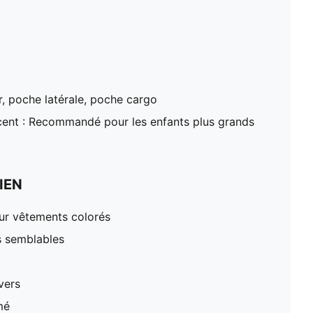
r, poche latérale, poche cargo
ent : Recommandé pour les enfants plus grands
IEN
our vêtements colorés
s semblables
vers
mé