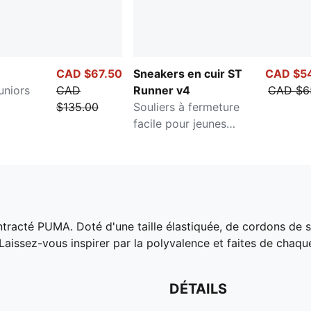
CAD $67.50
Sneakers en cuir ST
CAD $5
uniors
CAD
Runner v4
CAD $6
$135.00
Souliers à fermeture
facile pour jeunes
enfants
ontracté PUMA. Doté d'une taille élastiquée, de cordons d
 Laissez-vous inspirer par la polyvalence et faites de chaq
DÉTAILS