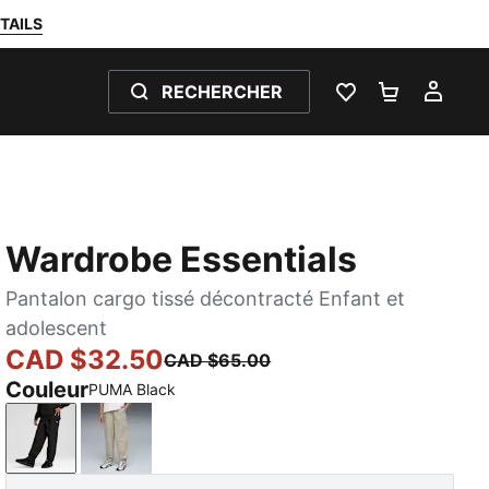
TAILS
RECHERCHER
LISTE DE SOUH
PANIER 0
MON
Wardrobe Essentials
Pantalon cargo tissé décontracté Enfant et
adolescent
CAD $32.50
CAD $65.00
Couleur
PUMA Black
PUMA Black
Pebble Gray