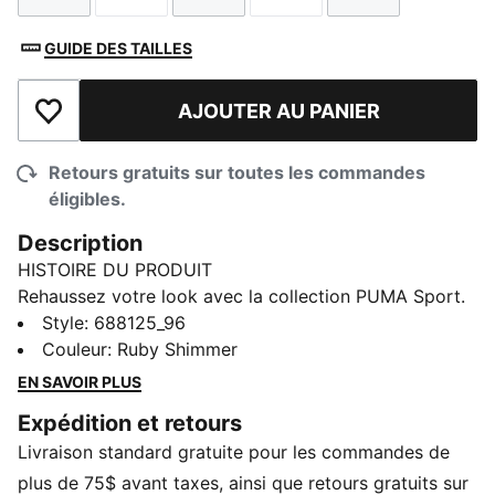
GUIDE DES TAILLES
AJOUTER AU PANIER
Ajouter à la liste de souhaits
Retours gratuits sur toutes les commandes
éligibles.
Description
HISTOIRE DU PRODUIT
Rehaussez votre look avec la collection PUMA Sport.
Inspirés du monde du sport automobile, ces pièces de
Style
:
688125_96
base décontractées sont le mélange parfait de culture
Couleur
:
Ruby Shimmer
sportive et de style urbain. Les essentiels comme les
EN SAVOIR PLUS
chandails à capuchon, les t-shirts, les shorts et les
Expédition et retours
pantalons de sport sont revisités avec des détails de
Livraison standard gratuite pour les commandes de
conception passepoilés et colorés, pour un look frais
et portable à l'infini.
plus de 75$ avant taxes, ainsi que retours gratuits sur