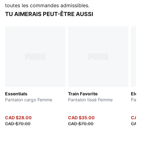
CARACTÉRISTIQUES ET AVANTAGES
toutes les commandes admissibles.
windCELL : Une technologie conçue pour vous
TU AIMERAIS PEUT-ÊTRE AUSSI
protéger du vent et vous apporter du confort durant
l’effort
DÉTAILS
Coupe : Régulière
Matériau principal : Tissu uni
Longueur : Régulière
Hauteur : Moyenne
Poches : Poche cargo, poche latérale
Taille côtelée avec cordon de serrage intérieur
Essentials
Train Favorite
Elev
Pantalon cargo Femme
Pantalon tissé Femme
Pant
CAD $28.00
CAD $35.00
CAD
CAD $70.00
CAD $70.00
CAD