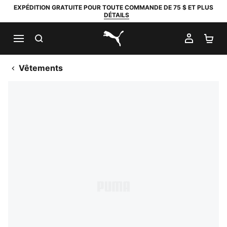
EXPÉDITION GRATUITE POUR TOUTE COMMANDE DE 75 $ ET PLUS
DÉTAILS
RECHERCHER
MON C
PA
PUMA.com
Vêtements