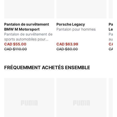
Pantalon de survêtement
Porsche Legacy
Pant
BMW M Motorsport
Pantalon pour hommes
Lega
Pantalon de survêtement de
Pant
sports automobiles pour
auto
hommes
CAD $55.00
CAD $63.99
CAD
CAD $110.00
CAD $80.00
CAD
FRÉQUEMMENT ACHETÉS ENSEMBLE