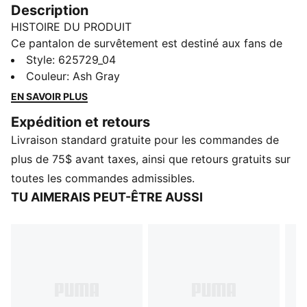
Description
HISTOIRE DU PRODUIT
Ce pantalon de survêtement est destiné aux fans de
F1®. Il arbore notamment les logos F1® et PUMA sur
Style
:
625729_04
les jambes. Il présente des jambes à revers et une
Couleur
:
Ash Gray
taille élastiquée avec cordon de serrage coloré pour
EN SAVOIR PLUS
un ajustement parfait.
Expédition et retours
DÉTAILS
Livraison standard gratuite pour les commandes de
Coupe classique
French Terry
plus de 75$ avant taxes, ainsi que retours gratuits sur
Taille moyenne
toutes les commandes admissibles.
Longueur standard
TU AIMERAIS PEUT-ÊTRE AUSSI
Logo PUMA Cat imprimé
Jambes à revers
Poches latérales
Taille élastiquée