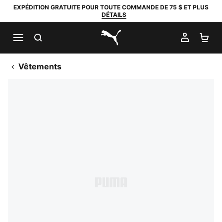
EXPÉDITION GRATUITE POUR TOUTE COMMANDE DE 75 $ ET PLUS
DÉTAILS
RECHERCHER
MON C
PA
PUMA.com
Vêtements