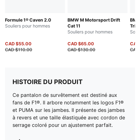
Formule 1® Caven 2.0
BMW M Motorsport Drift
BMW
Souliers pour hommes
Cat 11
Trini
Souliers pour hommes
Soul
CAD $55.00
CAD $65.00
CAD 
CAD $110.00
CAD $130.00
CAD 
HISTOIRE DU PRODUIT
Ce pantalon de survêtement est destiné aux
fans de F1®. Il arbore notamment les logos F1®
et PUMA sur les jambes. Il présente des jambes
à revers et une taille élastiquée avec cordon de
serrage coloré pour un ajustement parfait.