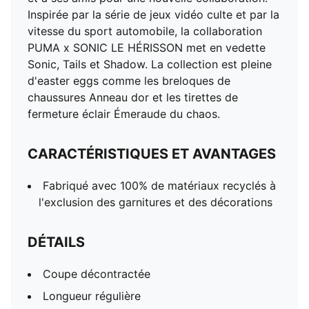
Taille moyenne
Inspirée par la série de jeux vidéo culte et par la
Taille élastique avec cordons de serrage internes pour
vitesse du sport automobile, la collaboration
un ajustement personnalisé
PUMA x SONIC LE HÉRISSON met en vedette
Détails de co-branding PUMA x SONIC LE HÉRISSON
Sonic, Tails et Shadow. La collection est pleine
PUMA Youth : Recommandé pour les grands enfants
d'easter eggs comme les breloques de
entre 8 et 16 ans
chaussures Anneau dor et les tirettes de
fermeture éclair Émeraude du chaos.
CARACTÉRISTIQUES ET AVANTAGES
Fabriqué avec 100% de matériaux recyclés à
l'exclusion des garnitures et des décorations
DÉTAILS
Coupe décontractée
Longueur régulière