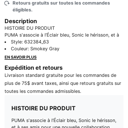
Retours gratuits sur toutes les commandes
éligibles.
Description
HISTOIRE DU PRODUIT
PUMA s'associe à l’Éclair bleu, Sonic le hérisson, et à
ses amis pour une nouvelle collaboration. Inspirée par
Style
:
632384_63
la série de jeux vidéo culte et par la vitesse du sport
Couleur
:
Smokey Gray
automobile, la collaboration PUMA x SONIC LE
EN SAVOIR PLUS
HÉRISSON met en vedette Sonic, Tails et Shadow. La
Expédition et retours
collection est pleine d'easter eggs comme les
Livraison standard gratuite pour les commandes de
breloques de chaussures Anneau dor et les tirettes de
fermeture éclair Émeraude du chaos.
plus de 75$ avant taxes, ainsi que retours gratuits sur
CARACTÉRISTIQUES ET AVANTAGES
toutes les commandes admissibles.
Fabriqué avec 100% de matériaux recyclés à
l'exclusion des garnitures et des décorations
HISTOIRE DU PRODUIT
DÉTAILS
Coupe décontractée
PUMA s'associe à l’Éclair bleu, Sonic le hérisson,
Longueur régulière
et à ses amis pour une nouvelle collaboration.