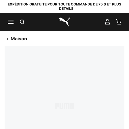
EXPÉDITION GRATUITE POUR TOUTE COMMANDE DE 75 $ ET PLUS
DÉTAILS
RECHERCHER
MON C
PA
PUMA.com
Maison