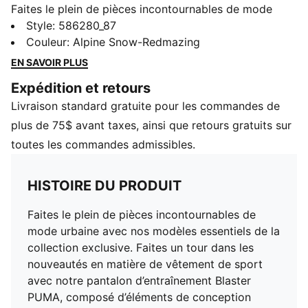
Faites le plein de pièces incontournables de mode
urbaine avec nos modèles essentiels de la collection
Style
:
586280_87
exclusive. Faites un tour dans les nouveautés en
Couleur
:
Alpine Snow-Redmazing
matière de vêtement de sport avec notre pantalon
EN SAVOIR PLUS
d’entraînement Blaster PUMA, composé d’éléments de
Expédition et retours
conception futuriste et rempli de fonctionnalités
Livraison standard gratuite pour les commandes de
comme la coupe ergonomique, les renforts en maille
pour plus de respirabilité et la technologie dryCELL
plus de 75$ avant taxes, ainsi que retours gratuits sur
qui évacue l’humidité.
toutes les commandes admissibles.
CARACTÉRISTIQUES + AVANTAGES
dryCELL : technologie de PUMA qui évacue l’humidité
HISTOIRE DU PRODUIT
pour vous aider à rester à l’aise et au sec
DÉTAILS
Faites le plein de pièces incontournables de
Coupe ajustée
mode urbaine avec nos modèles essentiels de la
Ceinture élastique avec cordon de serrage intérieur
collection exclusive. Faites un tour dans les
pour une coupe ajustée
nouveautés en matière de vêtement de sport
Renforts en maille
avec notre pantalon d’entraînement Blaster
Fermeture Éclair au bas de la jambe
PUMA, composé d’éléments de conception
Coupe ergonomique