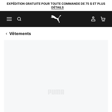
EXPÉDITION GRATUITE POUR TOUTE COMMANDE DE 75 $ ET PLUS
DÉTAILS
RECHERCHER
MON C
PA
PUMA.com
Vêtements