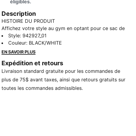
éligibles.
Description
HISTOIRE DU PRODUIT
Affichez votre style au gym en optant pour ce sac de
sport pratique, parfait pour ranger vos essentiels
Style
:
942927_01
d’entraînement. Transportez-le sans effort à l’aide des
Couleur
:
BLACK/WHITE
bandoulières ajustables, et rehaussez chaque tenue
EN SAVOIR PLUS
grâce aux détails de PUMA.
Expédition et retours
DÉTAILS
Livraison standard gratuite pour les commandes de
100 % polyester
Bandoulière ajustable
plus de 75$ avant taxes, ainsi que retours gratuits sur
Compartiment principal avec fermeture éclair
toutes les commandes admissibles.
Compartiment latéral avec fermeture éclair
Détails de marque PUMA