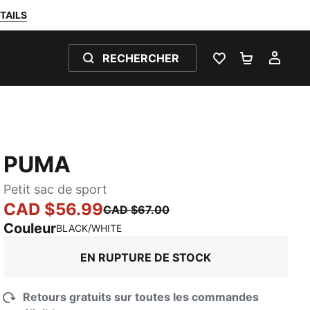
TAILS
RECHERCHER
LISTE DE SOUH
PANIER 0
MON
PUMA
Petit sac de sport
CAD $56.99
CAD $67.00
Couleur
:
En rupture de stock
BLACK/WHITE
EN RUPTURE DE STOCK
Retours gratuits sur toutes les commandes