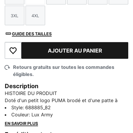
3XL
4XL
Taille
Taille
GUIDE DES TAILLES
AJOUTER AU PANIER
Ajouter à la liste de souhaits
Retours gratuits sur toutes les commandes
éligibles.
Description
HISTOIRE DU PRODUIT
Doté d'un petit logo PUMA brodé et d'une patte à
deux boutons avec col côtelé, ce polo allie style
Style
:
688885_82
d'inspiration athlétique et facilité au quotidien. Parfait
Couleur
:
Lux Army
pour toutes les occasions, il est conçu pour vous
EN SAVOIR PLUS
donner une confiance sans effort et une allure