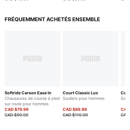
FRÉQUEMMENT ACHETÉS ENSEMBLE
Softride Carson Ease In
Court Classic Lux
Cat
Chaussures de course à pied
Souliers pour hommes
Soul
sur route pour hommes
CAD $79.99
CAD $89.99
CAD
CAD $90.00
CAD $110.00
CAD