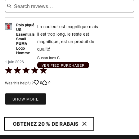
Polo piqué
La couleur est magnifique mais
US
il est trop long, le reste est
Essentials
Small
magnifique, est un produit de
PUMA
Logo
qualité
Homme
Susan Ines S
1 juin 2026
VERIFIED PURCHASER
Rated
5
0
0
Was this helpful?
out
of
5
SHOW MORE
OBTENEZ 20 % DE RABAIS