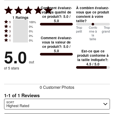
Comment évaluez-
À combien évaluez-
vous la qualité de
vous que ce produit
ce produit?
:
5.0
/
convient à votre
1
Ratings
5.0
taille?
Rated
5
100%
Rated
4
0%
5
100
Trop
%
Confo
Trop
Rated
petit
rme à
grand
3
0%
4
stars
between
la
Rated
2
0%
3
stars
Comment évaluez-
by
taille
Trop
Rated
1
0%
2
stars
vous la valeur de
by
100%
1
petit
ce produit?
:
5.0
/
stars
by
5.0
0%
of
5.0
Est-ce que ce
stars
and
by
0%
of
produit conforme à
reviewers
by
0%
Conforme
of
la taille indiquée?
:
reviewers
out
0%
of
4.5
/ 5.0
à
reviewers
of
of 5 stars
reviewers
la
reviewers
taille
0 Customer Photos
1-1 of 1 Reviews
Search reviews…
SORT
Highest Rated