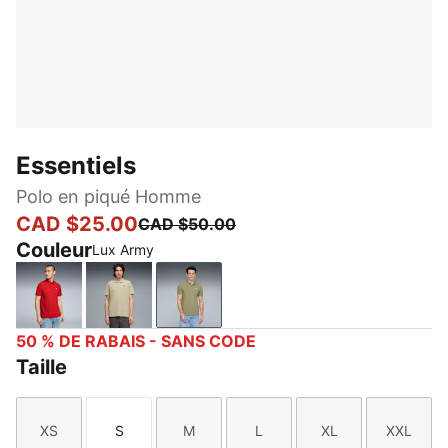
Essentiels
Polo en piqué Homme
CAD $25.00
CAD $50.00
Couleur
Lux Army
For All Time Red
Pebble Gray
Lux Army
50 % DE RABAIS - SANS CODE
Taille
XS
S
M
L
XL
XXL
Taille
Taille
Taille
Taille
Taille
Taille