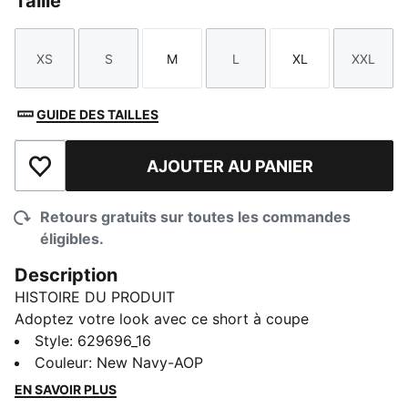
Taille
XS
S
M
L
XL
XXL
Taille
Taille
Taille
Taille
Taille
Taille
GUIDE DES TAILLES
AJOUTER AU PANIER
Ajouter à la liste de souhaits
Retours gratuits sur toutes les commandes
éligibles.
Description
HISTOIRE DU PRODUIT
Adoptez votre look avec ce short à coupe
décontractée. Doté d’un imprimé intégral, d’une taille
Style
:
629696_16
élastiquée et de cordons de serrage extérieurs ton sur
Couleur
:
New Navy-AOP
ton avec extrémités métalliques. La broderie du logo
EN SAVOIR PLUS
PUMA Cat ajoute une touche de fierté PUMA.