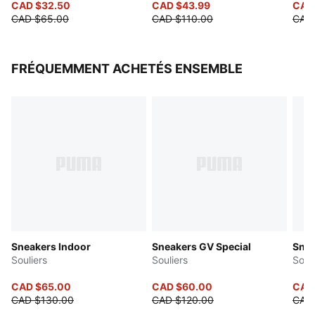
CAD $32.50
CAD $43.99
CAD
CAD $65.00
CAD $110.00
CAD 
FRÉQUEMMENT ACHETÉS ENSEMBLE
Sneakers Indoor
Sneakers GV Special
Snea
Souliers
Souliers
Soul
CAD $65.00
CAD $60.00
CAD
CAD $130.00
CAD $120.00
CAD