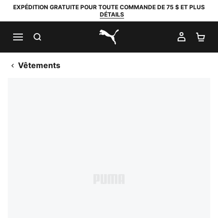
EXPÉDITION GRATUITE POUR TOUTE COMMANDE DE 75 $ ET PLUS
DÉTAILS
RECHERCHER
MON C
PA
PUMA.com
Vêtements