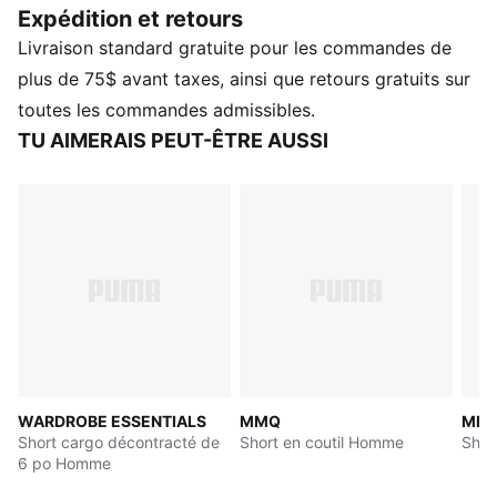
Expédition et retours
CARACTÉRISTIQUES ET AVANTAGES
Livraison standard gratuite pour les commandes de
Contenu recyclé : fabriqué à partir de matériaux 100 %
recyclés, à l’exclusion des finitions
plus de 75$ avant taxes, ainsi que retours gratuits sur
dryCELL : Technologie conçue pour évacuer l’humidité
toutes les commandes admissibles.
du corps et éloigner la transpiration pendant l’exercice
TU AIMERAIS PEUT-ÊTRE AUSSI
physique
DÉTAILS
Coupe décontractée
Ceinture élastique avec cordons de serrage externes
Taille mi-haute
Poches latérales.
Détails de marque PUMA
WARDROBE ESSENTIALS
MMQ
MM
Short cargo décontracté de
Short en coutil Homme
Shor
6 po Homme