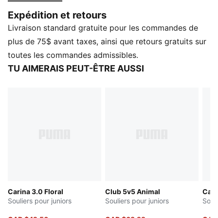
semelle cuvette texturée, tout est question de détails
Expédition et retours
remarquables. La semelle intérieure SOFTFOAM+ vous
Livraison standard gratuite pour les commandes de
permet de rester au frais, tandis que la bande PUMA
Formstrip emblématique ajoute cette touche finale
plus de 75$ avant taxes, ainsi que retours gratuits sur
incomparable.
toutes les commandes admissibles.
CARACTÉRISTIQUES ET AVANTAGES
TU AIMERAIS PEUT-ÊTRE AUSSI
SoftFoam+ : la semelle intérieure de PUMA offrant un
confort instantané et durable, qui offre un amorti
doux à chaque foulée
DÉTAILS
Coupe standard.
Coupe basse
Fermeture à lacets
Semelle extérieure en caoutchouc
PUMA Enfant et adolescent : Recommandé pour les
enfants plus grands de 8 à 16 ans
Carina 3.0 Floral
Club 5v5 Animal
Cari
Souliers pour juniors
Souliers pour juniors
Souli