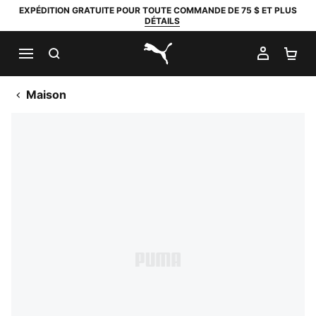
EXPÉDITION GRATUITE POUR TOUTE COMMANDE DE 75 $ ET PLUS
DÉTAILS
RECHERCHER
MON C
PA
PUMA.com
Maison