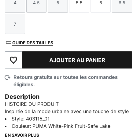
4
4.5
5
5.5
6
6.5
Taille
Taille
Taille
Taille
Taille
Taille
7
Taille
GUIDE DES TAILLES
AJOUTER AU PANIER
Ajouter à la liste de souhaits
Retours gratuits sur toutes les commandes
éligibles.
Description
HISTOIRE DU PRODUIT
Inspirée de la mode urbaine avec une touche de style
de basketball, cette sneaker à plateforme apporte une
Style
:
403115_01
énergie audacieuse à chaque pas. Dotée d'une tige
Couleur
:
PUMA White-Pink Fruit-Safe Lake
entièrement en cuir, d'une empeigne perforée et d'une
EN SAVOIR PLUS