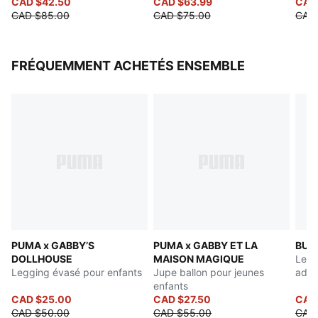
CAD $42.50
CAD $63.99
CAD
CAD $85.00
CAD $75.00
CAD
FRÉQUEMMENT ACHETÉS ENSEMBLE
PUMA x GABBY’S
PUMA x GABBY ET LA
BUT
DOLLHOUSE
MAISON MAGIQUE
Leggi
Legging évasé pour enfants
Jupe ballon pour jeunes
adol
enfants
CAD $25.00
CAD $27.50
CAD
CAD $50.00
CAD $55.00
CAD