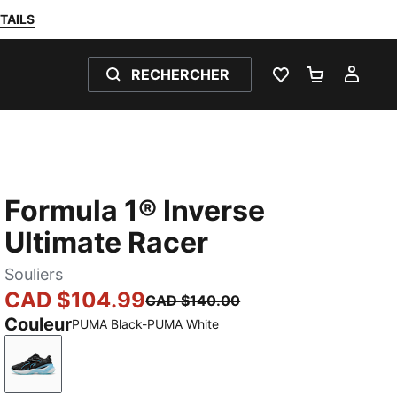
TAILS
RECHERCHER
LISTE DE SOUH
PANIER 0
MON
Formula 1® Inverse
Ultimate Racer
Souliers
CAD $104.99
CAD $140.00
Couleur
PUMA Black-PUMA White
PUMA Black-PUMA White