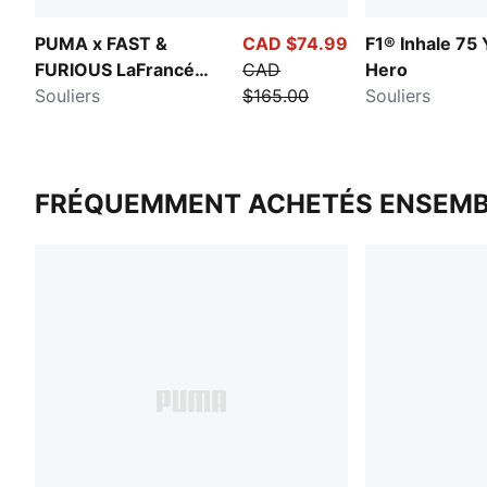
PUMA x FAST &
CAD $74.99
F1® Inhale 75 
FURIOUS LaFrancé
CAD
Hero
RNR LA
Souliers
$165.00
Souliers
FRÉQUEMMENT ACHETÉS ENSEMB