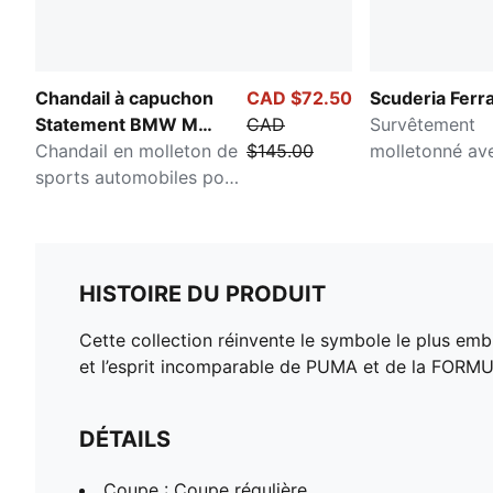
Chandail à capuchon
CAD $72.50
Scuderia Ferra
Statement BMW M
CAD
Survêtement
Motorsport
Chandail en molleton de
$145.00
molletonné ave
sports automobiles pour
homme
hommes
HISTOIRE DU PRODUIT
Cette collection réinvente le symbole le plus em
et l’esprit incomparable de PUMA et de la FORMU
DÉTAILS
Coupe : Coupe régulière