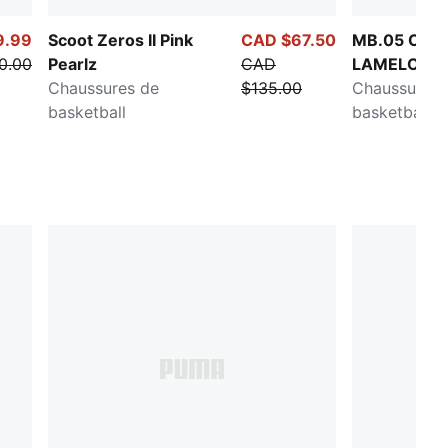
9.99
Scoot Zeros II Pink
CAD $67.50
MB.05 CNY
0.00
Pearlz
CAD
LAMELO BA
Chaussures de
$135.00
MB.05 Crow
Chaussures 
basketball
basketball