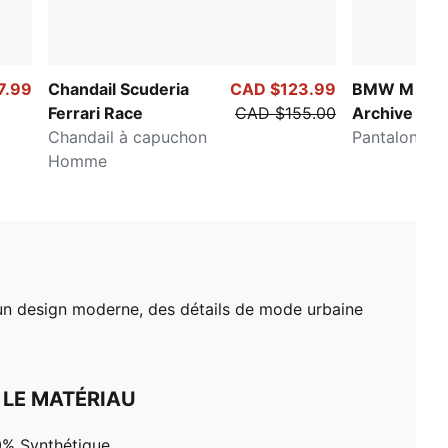
7.99
Chandail Scuderia
CAD $123.99
BMW M Mot
Ferrari Race
CAD $155.00
Archive
Chandail à capuchon
Pantalon Ar
Homme
 un design moderne, des détails de mode urbaine
 LE MATÉRIAU
00% Synthétique