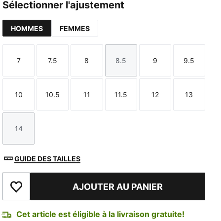
Sélectionner l'ajustement
HOMMES
FEMMES
7
7.5
8
8.5
9
9.5
Taille
Taille
Taille
Taille
Taille
Taille
10
10.5
11
11.5
12
13
Taille
Taille
Taille
Taille
Taille
Taille
14
Taille
GUIDE DES TAILLES
AJOUTER AU PANIER
Ajouter à la liste de souhaits
Cet article est éligible à la livraison gratuite!