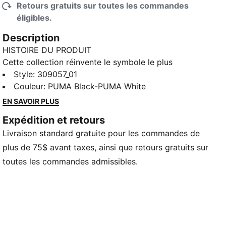
Retours gratuits sur toutes les commandes
éligibles.
Description
HISTOIRE DU PRODUIT
Cette collection réinvente le symbole le plus
emblématique du sport automobile, le drapeau à
Style
:
309057_01
damier, avec un design moderne, des détails de mode
Couleur
:
PUMA Black-PUMA White
urbaine et l’esprit incomparable de PUMA et de la
EN SAVOIR PLUS
FORMULE 1®. La course est terminée? Jamais.
Expédition et retours
DÉTAILS
Livraison standard gratuite pour les commandes de
Coupe : Coupe régulière
Type d’embout : arrondi
plus de 75$ avant taxes, ainsi que retours gratuits sur
Fermeture : lacets
toutes les commandes admissibles.
Talon : plat
Semelle intercalaire en EVA
Design avec structure en TPUR
Détails des marques PUMA et F1