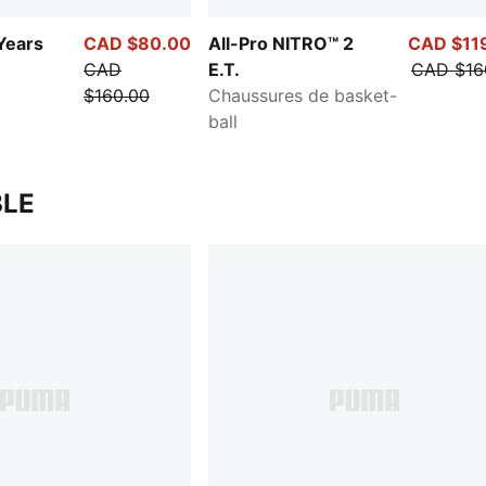
Years
CAD $80.00
All-Pro NITRO™ 2
CAD $11
CAD
E.T.
CAD $16
$160.00
Chaussures de basket-
ball
LE