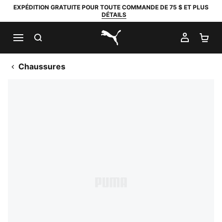
EXPÉDITION GRATUITE POUR TOUTE COMMANDE DE 75 $ ET PLUS
DÉTAILS
RECHERCHER
MON C
PA
PUMA.com
Chaussures