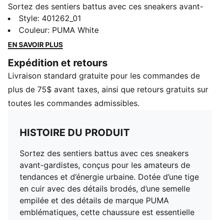
Sortez des sentiers battus avec ces sneakers avant-
gardistes, conçus pour les amateurs de tendances et
Style
:
401262_01
d’énergie urbaine. Dotée d’une tige en cuir avec des
Couleur
:
PUMA White
détails brodés, d’une semelle empilée et des détails de
EN SAVOIR PLUS
marque PUMA emblématiques, cette chaussure est
Expédition et retours
essentielle si vous cherchez un style superposé simple
Livraison standard gratuite pour les commandes de
mais branché.
CARACTÉRISTIQUES ET AVANTAGES
plus de 75$ avant taxes, ainsi que retours gratuits sur
SoftFoam+ : semelle intérieure de PUMA offrant un
toutes les commandes admissibles.
confort durable, grâce à un amorti en douceur à
chaque pas
HISTOIRE DU PRODUIT
DÉTAILS
Base en cuir avec détails brodés
Sortez des sentiers battus avec ces sneakers
Embout et œillet en cuir
avant-gardistes, conçus pour les amateurs de
Doublure et bordure en textile
tendances et d’énergie urbaine. Dotée d’une tige
Fermeture à lacets
en cuir avec des détails brodés, d’une semelle
Détails de marque PUMA
empilée et des détails de marque PUMA
emblématiques, cette chaussure est essentielle