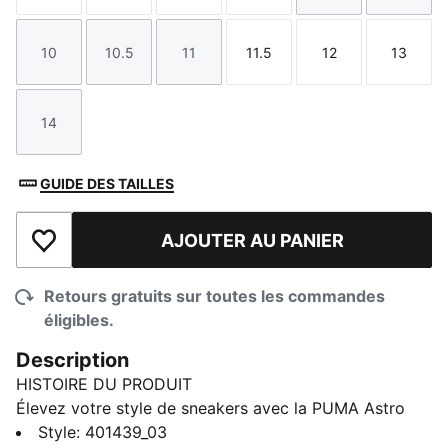
10
10.5
11
11.5
12
13
Taille
Taille
Taille
Taille
Taille
Taille
14
Taille
GUIDE DES TAILLES
AJOUTER AU PANIER
Ajouter à la liste de souhaits
Retours gratuits sur toutes les commandes
éligibles.
Description
HISTOIRE DU PRODUIT
Élevez votre style de sneakers avec la PUMA Astro
Play. Une silhouette élégante associée à la marque
Style
:
401439_03