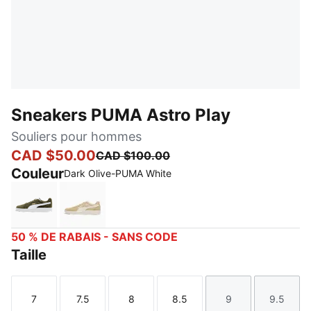
Sneakers PUMA Astro Play
Souliers pour hommes
CAD $50.00
CAD $100.00
Couleur
Dark Olive-PUMA White
Dark Olive-PUMA White
Toasted Almond-Warm White
50 % DE RABAIS - SANS CODE
Taille
7
7.5
8
8.5
9
9.5
Taille
Taille
Taille
Taille
Taille
Taille