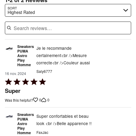
Search reviews…
SORT
Highest Rated
Sneakers
Je le recommande
PUMA
certainement<br />Mesure
Astro
Play
correcte<br />Couleur aussi
Homme
Saly6777
16 nov. 2024
Rated
5
Super
out
0
0
Was this helpful?
of
5
Sneakers
Super confortables et beau
PUMA
look <br />Belle apparence !!
Astro
Play
FaxJac
Homme