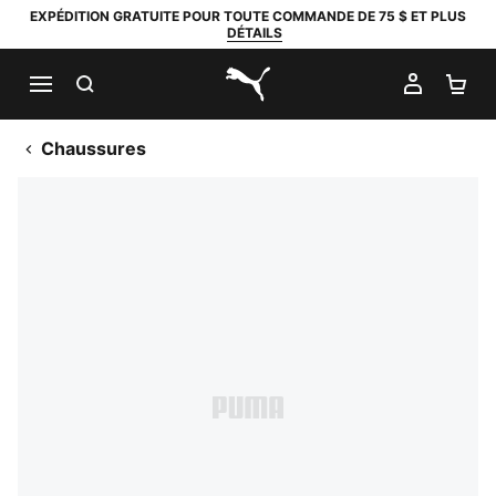
EXPÉDITION GRATUITE POUR TOUTE COMMANDE DE 75 $ ET PLUS
DÉTAILS
RECHERCHER
MON C
PA
PUMA.com
Chaussures