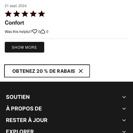
21 sept. 2024
Rated
5
Confort
out
0
0
Was this helpful?
of
5
SHOW MORE
OBTENEZ 20 % DE RABAIS
SOUTIEN
À PROPOS DE
RESTER À JOUR
EXPLORER