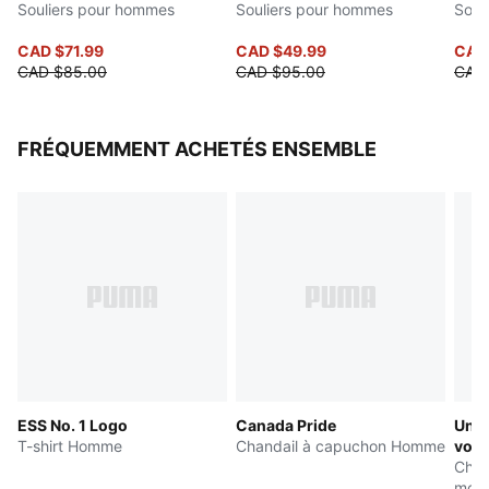
Souliers pour hommes
Souliers pour hommes
Soul
CAD $71.99
CAD $49.99
CAD
CAD $85.00
CAD $95.00
CAD 
FRÉQUEMMENT ACHETÉS ENSEMBLE
ESS No. 1 Logo
Canada Pride
Un i
T-shirt Homme
Chandail à capuchon Homme
votr
Chan
moll