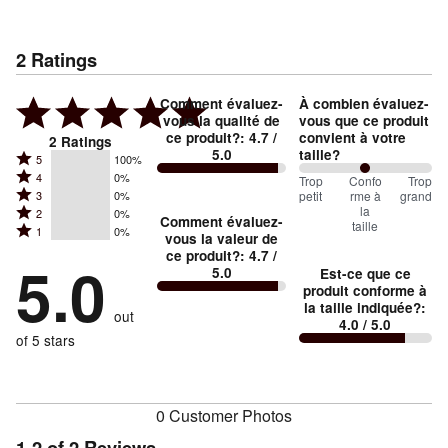
2
Ratings
Comment évaluez-
À combien évaluez-
vous la qualité de
vous que ce produit
ce produit?
:
4.7
/
convient à votre
2
Ratings
5.0
taille?
Rated
5
100%
Rated
4
0%
5
100
Trop
%
Confo
Trop
Rated
petit
rme à
grand
3
0%
4
stars
between
la
Rated
2
0%
3
stars
Comment évaluez-
by
taille
Trop
Rated
1
0%
2
stars
vous la valeur de
by
100%
1
petit
ce produit?
:
4.7
/
stars
by
5.0
0%
of
5.0
Est-ce que ce
stars
and
by
0%
of
produit conforme à
reviewers
by
0%
Conforme
of
la taille indiquée?
:
reviewers
out
0%
of
4.0
/ 5.0
à
reviewers
of
of 5 stars
reviewers
la
reviewers
taille
0 Customer Photos
1-2 of 2 Reviews