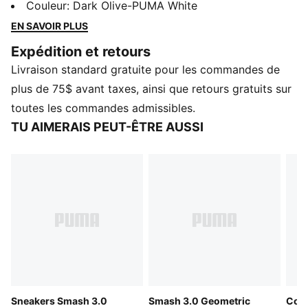
PUMA pour un look gagnant qui est aussi facile que
Couleur
:
Dark Olive-PUMA White
d'appuyer sur Play.
EN SAVOIR PLUS
DÉTAILS
Expédition et retours
Coupe basse
Livraison standard gratuite pour les commandes de
Fermeture à lacets
Coupe standard
plus de 75$ avant taxes, ainsi que retours gratuits sur
Semelle extérieure en caoutchouc
toutes les commandes admissibles.
Tige en cuir
TU AIMERAIS PEUT-ÊTRE AUSSI
Sneakers Smash 3.0
Smash 3.0 Geometric
Cour