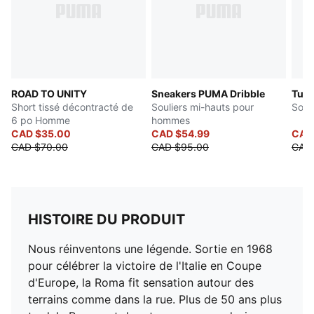
ROAD TO UNITY
Sneakers PUMA Dribble
Turin
Short tissé décontracté de
Souliers mi-hauts pour
Soul
6 po Homme
hommes
CAD $35.00
CAD $54.99
CAD
CAD $70.00
CAD $95.00
CAD
HISTOIRE DU PRODUIT
Nous réinventons une légende. Sortie en 1968
pour célébrer la victoire de l'Italie en Coupe
d'Europe, la Roma fit sensation autour des
terrains comme dans la rue. Plus de 50 ans plus