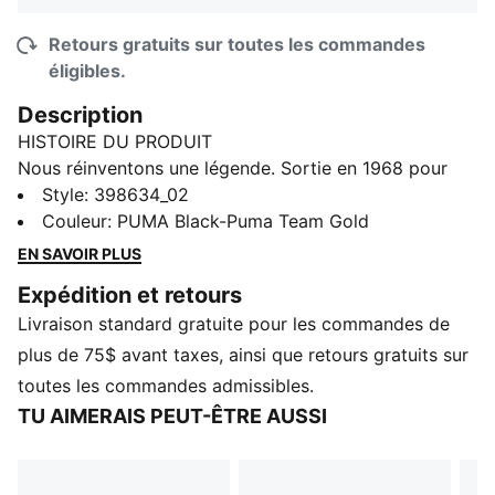
Retours gratuits sur toutes les commandes
éligibles.
Description
HISTOIRE DU PRODUIT
Nous réinventons une légende. Sortie en 1968 pour
célébrer la victoire de l'Italie en Coupe d'Europe, la
Style
:
398634_02
Roma fit sensation autour des terrains comme dans la
Couleur
:
PUMA Black-Puma Team Gold
rue. Plus de 50 ans plus tard, la Roma est de retour
EN SAVOIR PLUS
avec son design élégant, grâce notamment à son cuir
Expédition et retours
de qualité supérieure et sa semelle en gomme. Cette
Livraison standard gratuite pour les commandes de
version est dotée d'une tige synthétique et d'une
bande PUMA Formstrip en cuir avec des détails de
plus de 75$ avant taxes, ainsi que retours gratuits sur
couture.
toutes les commandes admissibles.
CARACTÉRISTIQUES ET AVANTAGES
TU AIMERAIS PEUT-ÊTRE AUSSI
Les produits en cuir de PUMA soutiennent une
fabrication responsable via le Leather Working
Group.www.leatherworkinggroup.com