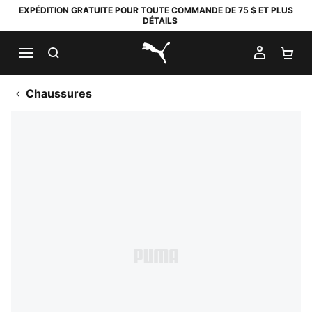
EXPÉDITION GRATUITE POUR TOUTE COMMANDE DE 75 $ ET PLUS
DÉTAILS
RECHERCHER
MON C
PA
PUMA.com
Chaussures