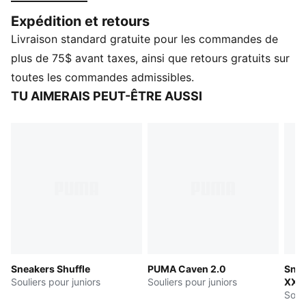
aux pieds de se sentir rapides et d'avoir une allure
Expédition et retours
féroce.
Livraison standard gratuite pour les commandes de
CARACTÉRISTIQUES ET AVANTAGES
Les produits en cuir de PUMA soutiennent une
plus de 75$ avant taxes, ainsi que retours gratuits sur
fabrication responsable via le Leather Working Group.
toutes les commandes admissibles.
SOFTFOAM+ : Une semelle intérieure confortable
TU AIMERAIS PEUT-ÊTRE AUSSI
conçue pour procurer un amortissement des plus
doux grâce à son talon très épais
DÉTAILS
Coupe standard
Tige en cuir
Avec lacets
Bracelet en maille
Semelle extérieure en caoutchouc
Semelle intérieure SoftFoam+
PUMA Enfant et Adolescent : Recommandé pour les
Sneakers Shuffle
PUMA Caven 2.0
Snea
enfants plus grands entre 8 et 16 ans
Souliers pour juniors
Souliers pour juniors
XXI
Souli