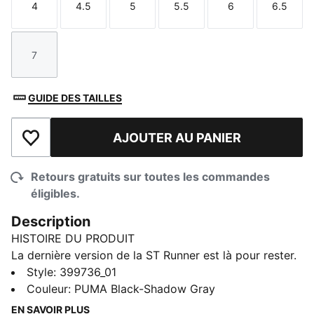
4
4.5
5
5.5
6
6.5
Taille
Taille
Taille
Taille
Taille
Taille
7
Taille
GUIDE DES TAILLES
AJOUTER AU PANIER
Ajouter à la liste de souhaits
Retours gratuits sur toutes les commandes
éligibles.
Description
HISTOIRE DU PRODUIT
La dernière version de la ST Runner est là pour rester.
Cette sneaker cool vous permet de traverser la
Style
:
399736_01
journée en tout confort. Une tige en cuir, une semelle
Couleur
:
PUMA Black-Shadow Gray
intérieure confortable et un style branché permettent
EN SAVOIR PLUS