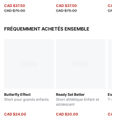
CAD $37.50
CAD $37.50
CAD
CAD $75.00
CAD $75.00
CAD
FRÉQUEMMENT ACHETÉS ENSEMBLE
Butterfly Effect
Ready Set Better
Esse
Short pour grands enfants
Short athlétique Enfant et
T-sh
adolescent
CAD $24.00
CAD $20.00
CAD