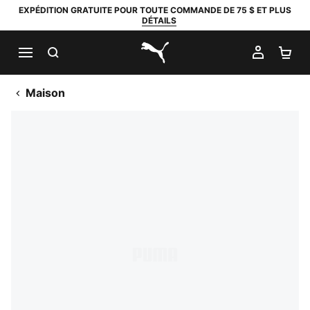
EXPÉDITION GRATUITE POUR TOUTE COMMANDE DE 75 $ ET PLUS
DÉTAILS
RECHERCHER
MON C
PA
PUMA.com
Maison