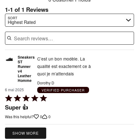
1-1 of 1 Reviews
Search reviews…
SORT
Highest Rated
Sneakers
C’est un bon modèle. La
ST
qualité est exactement ce à
Runner
v4
quoi je m’attendais
Leather
Homme
Dorothy D
6 mai 2025
VERIFIED PURCHASER
Rated
5
Super 👍
out
0
0
Was this helpful?
of
5
SHOW MORE