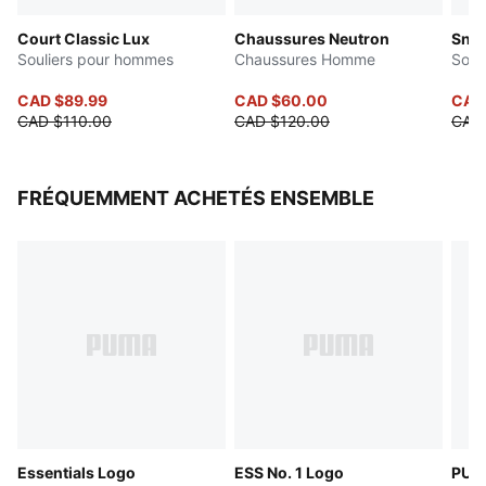
Semelle intermédiaire synthétique
Court Classic Lux
Chaussures Neutron
Snea
Semelle extérieure en caoutchouc
Souliers pour hommes
Chaussures Homme
Souli
CAD $89.99
CAD $60.00
CAD 
CAD $110.00
CAD $120.00
CAD
FRÉQUEMMENT ACHETÉS ENSEMBLE
Essentials Logo
ESS No. 1 Logo
PUM