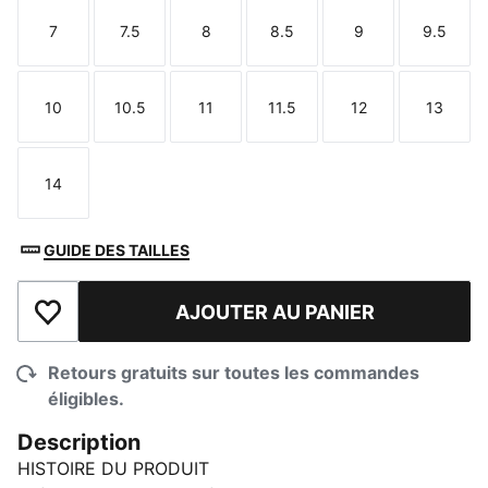
7
7.5
8
8.5
9
9.5
Taille
Taille
Taille
Taille
Taille
Taille
10
10.5
11
11.5
12
13
Taille
Taille
Taille
Taille
Taille
Taille
14
Taille
GUIDE DES TAILLES
AJOUTER AU PANIER
Ajouter à la liste de souhaits
Retours gratuits sur toutes les commandes
éligibles.
Description
HISTOIRE DU PRODUIT