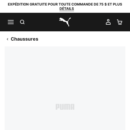
EXPÉDITION GRATUITE POUR TOUTE COMMANDE DE 75 $ ET PLUS
DÉTAILS
RECHERCHER
MON C
PA
PUMA.com
Chaussures