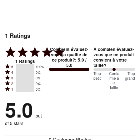
1
Ratings
Comment évaluez-
À combien évaluez-
vous la qualité de
vous que ce produit
ce produit?
:
5.0
/
convient à votre
1
Ratings
5.0
taille?
Rated
5
100%
Rated
4
0%
5
100
Trop
%
Confo
Trop
Rated
petit
rme à
grand
3
0%
4
stars
between
la
Rated
2
0%
3
stars
by
taille
Trop
Rated
1
0%
2
stars
by
100%
1
petit
stars
by
5.0
0%
of
stars
and
by
0%
of
reviewers
by
0%
Conforme
of
reviewers
out
0%
of
à
reviewers
of
of 5 stars
reviewers
la
reviewers
taille
0 Customer Photos