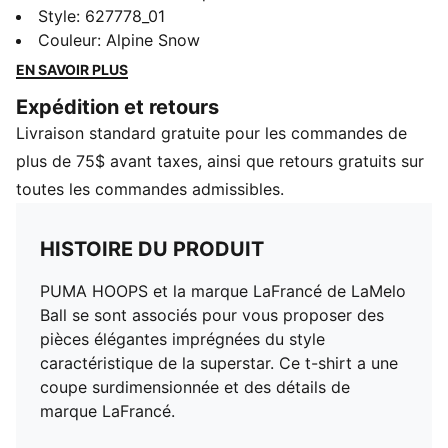
se sont associés pour vous proposer des pièces
Style
:
627778_01
élégantes imprégnées du style caractéristique de la
Couleur
:
Alpine Snow
superstar. Ce t-shirt a une coupe surdimensionnée et
EN SAVOIR PLUS
des détails de marque LaFrancé.
Expédition et retours
CARACTÉRISTIQUES ET AVANTAGES
Livraison standard gratuite pour les commandes de
Contenu recyclé : fabriqué avec au moins 20 % de
coton recyclé, il s'agit d'un pas vers un avenir meilleur
plus de 75$ avant taxes, ainsi que retours gratuits sur
DÉTAILS
toutes les commandes admissibles.
Coupe décontractée
250 g/m², jersey simple
HISTOIRE DU PRODUIT
Col rond
Manches courtes
PUMA HOOPS et la marque LaFrancé de LaMelo
Détails des marques PUMA et LaFrancé
Ball se sont associés pour vous proposer des
pièces élégantes imprégnées du style
caractéristique de la superstar. Ce t-shirt a une
coupe surdimensionnée et des détails de
marque LaFrancé.