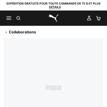
EXPÉDITION GRATUITE POUR TOUTE COMMANDE DE 75 $ ET PLUS
DÉTAILS
RECHERCHER
MON C
PA
PUMA.com
Collaborations