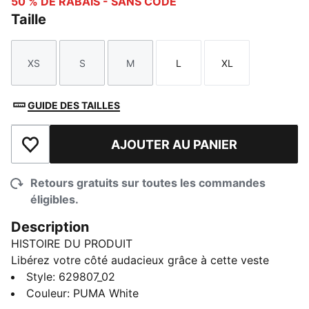
50 % DE RABAIS - SANS CODE
Taille
XS
S
M
L
XL
Taille
Taille
Taille
Taille
Taille
GUIDE DES TAILLES
AJOUTER AU PANIER
Ajouter à la liste de souhaits
Retours gratuits sur toutes les commandes
éligibles.
Description
HISTOIRE DU PRODUIT
Libérez votre côté audacieux grâce à cette veste
PUMA. Ses ouvertures à fermeture éclair avec renforts
Style
:
629807_02
en maille, ses lignes courbes et sa taille ajustable vous
Couleur
:
PUMA White