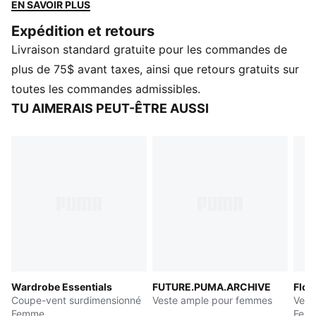
permettront de vous démarquer. Sentez l’énergie,
EN SAVOIR PLUS
laissez-vous inspirer et redéfinissez votre style.
Expédition et retours
CARACTÉRISTIQUES ET AVANTAGES
Livraison standard gratuite pour les commandes de
Contenu recyclé : fabriqué à partir de matériaux 100 %
recyclés, à l’exclusion des finitions
plus de 75$ avant taxes, ainsi que retours gratuits sur
DÉTAILS
toutes les commandes admissibles.
Coupe surdimensionnée.
TU AIMERAIS PEUT-ÊTRE AUSSI
Tissu à armure unie
Longueur de veste courte
Manches longues
Fermeture éclair complète
Détails de marque PUMA
Wardrobe Essentials
FUTURE.PUMA.ARCHIVE
Flor
Coupe-vent surdimensionné
Veste ample pour femmes
Vest
Femme
Fem