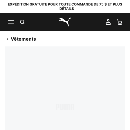
EXPÉDITION GRATUITE POUR TOUTE COMMANDE DE 75 $ ET PLUS
DÉTAILS
RECHERCHER
MON C
PA
PUMA.com
Vêtements