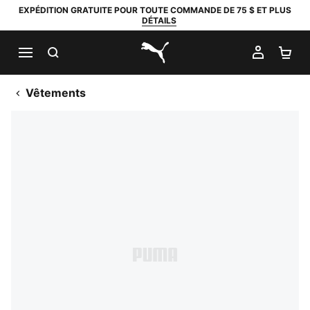
EXPÉDITION GRATUITE POUR TOUTE COMMANDE DE 75 $ ET PLUS
DÉTAILS
RECHERCHER
MON C
PA
PUMA.com
Vêtements