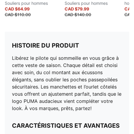
Souliers pour hommes
Souliers pour hommes
hom
CAD $64.99
CAD $79.99
CAD
CAD $110.00
CAD $140.00
CAD
HISTOIRE DU PRODUIT
Libérez le pilote qui sommeille en vous grâce à
cette veste de saison. Chaque détail est choisi
avec soin, du col montant aux écussons
élégants, sans oublier les poches passepoilées
sécuritaires. Les manchettes et l’ourlet côtelés
vous offrent un ajustement parfait, tandis que le
logo PUMA audacieux vient compléter votre
look. À vos marques, prêts, partez!
CARACTÉRISTIQUES ET AVANTAGES