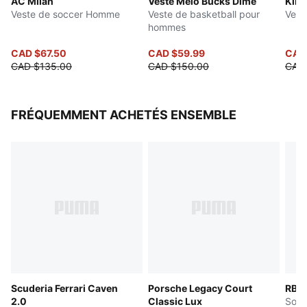
AC Milan
Veste Melo Bucks Dime
King
Veste de soccer Homme
Veste de basketball pour
Vest
hommes
CAD $67.50
CAD $59.99
CAD
CAD $135.00
CAD $150.00
CAD
FRÉQUEMMENT ACHETÉS ENSEMBLE
Scuderia Ferrari Caven
Porsche Legacy Court
RBD
2.0
Classic Lux
Soul