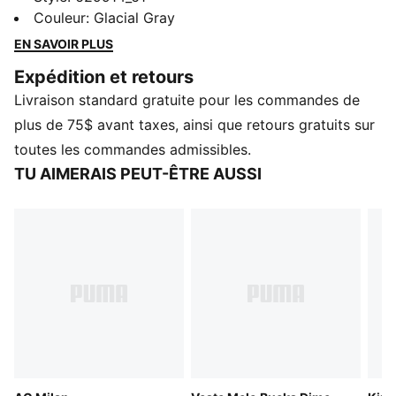
col montant aux écussons élégants, sans oublier les
Couleur
:
Glacial Gray
poches passepoilées sécuritaires. Les manchettes et
EN SAVOIR PLUS
l’ourlet côtelés vous offrent un ajustement parfait,
Expédition et retours
tandis que le logo PUMA audacieux vient compléter
Livraison standard gratuite pour les commandes de
votre look. À vos marques, prêts, partez!
CARACTÉRISTIQUES ET AVANTAGES
plus de 75$ avant taxes, ainsi que retours gratuits sur
Contient au moins 50 % de matière recyclée
toutes les commandes admissibles.
DÉTAILS
TU AIMERAIS PEUT-ÊTRE AUSSI
Coupe surdimensionnée
Tissu sergé
Longueur standard
Fermeture éclair complète
Manches longues
Détails de marque PUMA