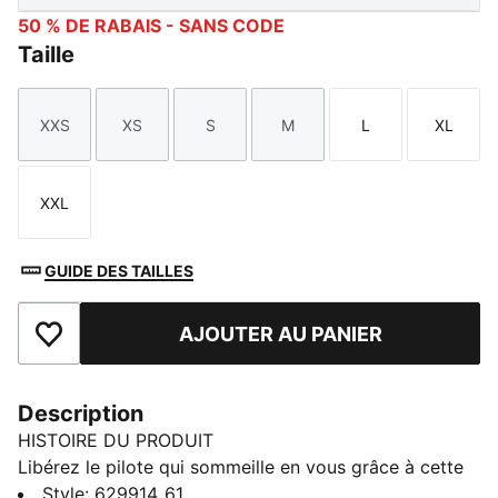
50 % DE RABAIS - SANS CODE
Taille
XXS
XS
S
M
L
XL
Taille
Taille
Taille
Taille
Taille
Taille
XXL
Taille
GUIDE DES TAILLES
AJOUTER AU PANIER
Ajouter à la liste de souhaits
Description
HISTOIRE DU PRODUIT
Libérez le pilote qui sommeille en vous grâce à cette
veste de saison. Chaque détail est choisi avec soin, du
Style
:
629914_61