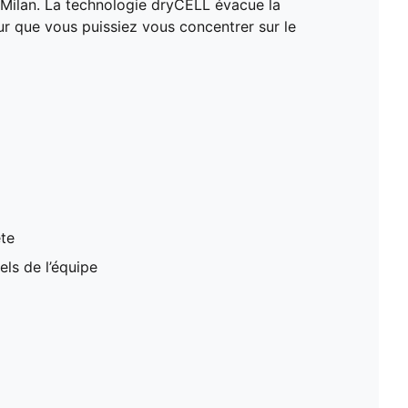
 Milan. La technologie dryCELL évacue la
DÉTAILS
ur que vous puissiez vous concentrer sur le
Coupe standard
80 g/m², tissu uni
Manches longues
Fermeture éclair complète
Détails de marque officiels de l’équipe
ète
els de l’équipe