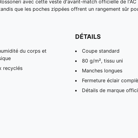
ssoneri avec cette veste d'avant-match officielle de l'AC
, tandis que les poches zippées offrent un rangement sûr po
DÉTAILS
humidité du corps et
Coupe standard
sique
80 g/m², tissu uni
x recyclés
Manches longues
Fermeture éclair compl
Détails de marque offici