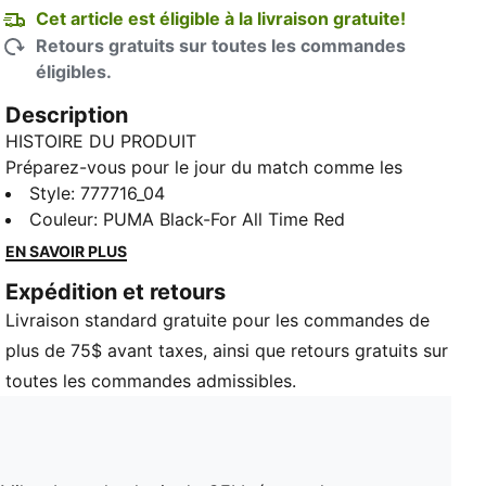
Cet article est éligible à la livraison gratuite!
Retours gratuits sur toutes les commandes
éligibles.
Description
HISTOIRE DU PRODUIT
Préparez-vous pour le jour du match comme les
Rossoneri avec cette veste d'avant-match officielle
Style
:
777716_04
de l'AC Milan. La technologie dryCELL évacue la
Couleur
:
PUMA Black-For All Time Red
transpiration pour vous garder au sec et à l'aise,
EN SAVOIR PLUS
tandis que les poches zippées offrent un rangement
Expédition et retours
sûr pour que vous puissiez vous concentrer sur le
Livraison standard gratuite pour les commandes de
match à venir. Forza Milan!
CARACTÉRISTIQUES ET AVANTAGES
plus de 75$ avant taxes, ainsi que retours gratuits sur
dryCELL : Technologie conçue pour évacuer
toutes les commandes admissibles.
l’humidité du corps et éloigner la transpiration
pendant l’exercice physique
Fabriqué à partir d’au moins 50 % de matériaux
recyclés