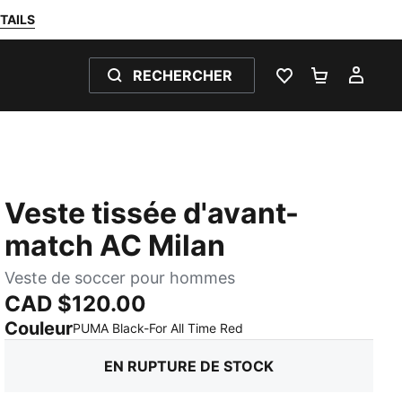
TAILS
RECHERCHER
LISTE DE SOUH
PANIER 0
MON
Veste tissée d'avant-
match AC Milan
Veste de soccer pour hommes
CAD $120.00
Couleur
:
En rupture de stock
PUMA Black-For All Time Red
EN RUPTURE DE STOCK