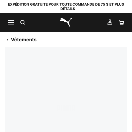
EXPÉDITION GRATUITE POUR TOUTE COMMANDE DE 75 $ ET PLUS
DÉTAILS
RECHERCHER
MON C
PA
PUMA.com
Vêtements