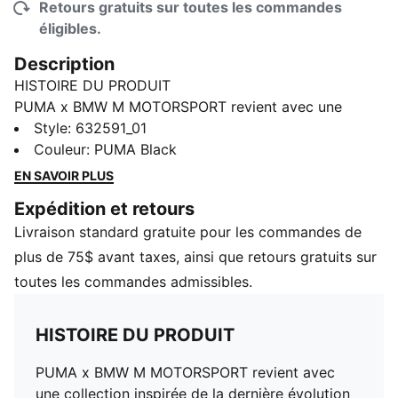
Retours gratuits sur toutes les commandes
éligibles.
Description
HISTOIRE DU PRODUIT
PUMA x BMW M MOTORSPORT revient avec une
collection inspirée de la dernière évolution de la BMW
Style
:
632591_01
M4 GT4 EVO. Présentant des graphismes inspirés du
Couleur
:
PUMA Black
design avancé de la voiture et de sa livrée renouvelée,
EN SAVOIR PLUS
cette collection célèbre la vitesse, la précision et
Expédition et retours
l’innovation qui définissent toujours cette icône.
Livraison standard gratuite pour les commandes de
CARACTÉRISTIQUES ET AVANTAGES
Hydrofuge
plus de 75$ avant taxes, ainsi que retours gratuits sur
Contient au moins 90 % de matière recyclée.
toutes les commandes admissibles.
DÉTAILS
Coupe : régulière
HISTOIRE DU PRODUIT
Toile
Col : Col standard
PUMA x BMW M MOTORSPORT revient avec
Manches longues
une collection inspirée de la dernière évolution