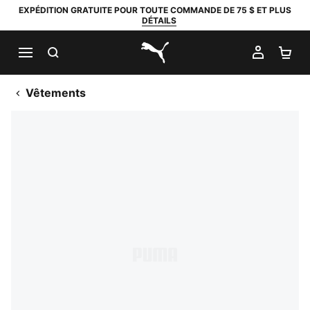
EXPÉDITION GRATUITE POUR TOUTE COMMANDE DE 75 $ ET PLUS
DÉTAILS
RECHERCHER
MON C
PA
PUMA.com
Vêtements