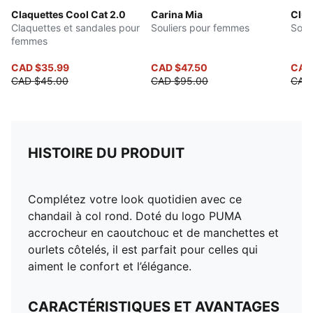
Claquettes Cool Cat 2.0
Carina Mia
Club
Claquettes et sandales pour
Souliers pour femmes
Soul
femmes
CAD $35.99
CAD $47.50
CAD
CAD $45.00
CAD $95.00
CAD 
HISTOIRE DU PRODUIT
Complétez votre look quotidien avec ce
chandail à col rond. Doté du logo PUMA
accrocheur en caoutchouc et de manchettes et
ourlets côtelés, il est parfait pour celles qui
aiment le confort et l’élégance.
CARACTÉRISTIQUES ET AVANTAGES