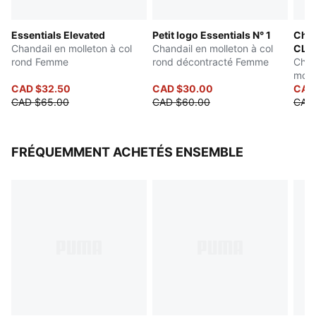
Essentials Elevated
Petit logo Essentials N° 1
Chan
Chandail en molleton à col
Chandail en molleton à col
CLO
rond Femme
rond décontracté Femme
Chan
moll
CAD $32.50
CAD $30.00
CAD
CAD $65.00
CAD $60.00
CAD
FRÉQUEMMENT ACHETÉS ENSEMBLE