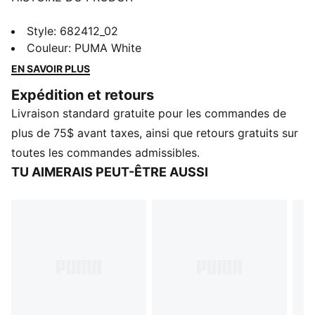
Complétez votre look quotidien avec ce chandail à col
Style
:
682412_02
rond. Doté du logo PUMA accrocheur en caoutchouc
Couleur
:
PUMA White
et de manchettes et ourlets côtelés, il est parfait pour
EN SAVOIR PLUS
celles qui aiment le confort et l’élégance.
Expédition et retours
CARACTÉRISTIQUES ET AVANTAGES
Livraison standard gratuite pour les commandes de
Contient au moins 50 % de matière recyclée
DÉTAILS
plus de 75$ avant taxes, ainsi que retours gratuits sur
Coupe standard
toutes les commandes admissibles.
Matériau principal : Polaires
TU AIMERAIS PEUT-ÊTRE AUSSI
Longueur standard
Col rond
Manches longues
Détails de marque PUMA