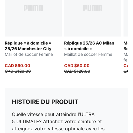
Réplique « à domicile »
Réplique 25/26 AC Milan
Mail
25/26 Manchester City
« à domicile »
Boru
Maillot de soccer Femme
Maillot de soccer Femme
Mail
fem
CAD $60.00
CAD $60.00
CAD
CAD $120.00
CAD $120.00
CAD 
HISTOIRE DU PRODUIT
Quelle vitesse peut atteindre l’ULTRA
5 ULTIMATE? Attachez votre ceinture et
atteignez votre vitesse optimale avec les