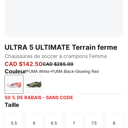
ULTRA 5 ULTIMATE Terrain ferme
Chaussures de soccer à crampons Femme
CAD $142.50
CAD $285.00
Couleur
PUMA White-PUMA Black-Glowing Red
PUMA White-PUMA Black-Glowing Red
Matte Aged Silver-Yellow Alert-Sun Struck
50 % DE RABAIS - SANS CODE
Taille
5.5
6
6.5
7
7.5
8
Taille
Taille
Taille
Taille
Taille
Taille