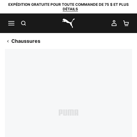
EXPÉDITION GRATUITE POUR TOUTE COMMANDE DE 75 $ ET PLUS
DÉTAILS
RECHERCHER
MON C
PA
PUMA.com
Chaussures