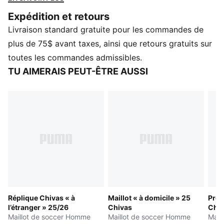
respirant, il est conçu pour vous garder au frais sous
Expédition et retours
pression. Parfait pour applaudir dans les gradins ou
Livraison standard gratuite pour les commandes de
recréer la magie sur le terrain. PUMA energy, conçu
pour les champions.
plus de 75$ avant taxes, ainsi que retours gratuits sur
DÉTAILS
toutes les commandes admissibles.
Coupe : Régulière
TU AIMERAIS PEUT-ÊTRE AUSSI
Matériau principal : Jacquard double face
Col : Col
Manches courtes
Réplique Chivas « à
Maillot « à domicile » 25
Prom
l’étranger » 25/26
Chivas
Chiv
Maillot de soccer Homme
Maillot de soccer Homme
Mail