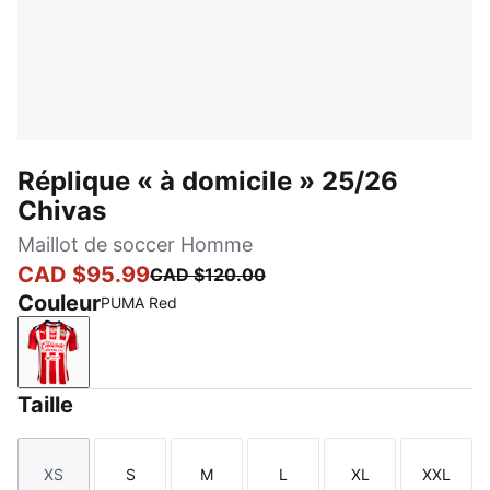
Réplique « à domicile » 25/26
Chivas
Maillot de soccer Homme
CAD $95.99
CAD $120.00
Couleur
PUMA Red
PUMA Red
Taille
XS
S
M
L
XL
XXL
Taille
Taille
Taille
Taille
Taille
Taille