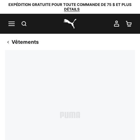
EXPÉDITION GRATUITE POUR TOUTE COMMANDE DE 75 $ ET PLUS
DÉTAILS
RECHERCHER
MON C
PA
PUMA.com
Vêtements