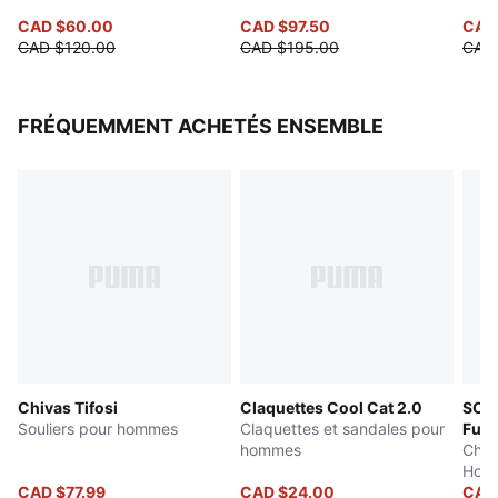
CAD $60.00
CAD $97.50
CAD
CAD $120.00
CAD $195.00
CAD
FRÉQUEMMENT ACHETÉS ENSEMBLE
Chivas Tifosi
Claquettes Cool Cat 2.0
SOF
Souliers pour hommes
Claquettes et sandales pour
Fuzi
hommes
Chau
Hom
CAD $77.99
CAD $24.00
CAD