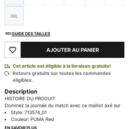
3XL
Taille
GUIDE DES TAILLES
AJOUTER AU PANIER
Ajouter à la liste de souhaits
Cet article est éligible à la livraison gratuite!
Retours gratuits sur toutes les commandes
éligibles.
Description
HISTOIRE DU PRODUIT
Dominez la journée du match avec ce maillot axé sur
la performance. Confectionné avec la technologie
Style
:
713574_01
dryCell pour une capacité d'évaporation de la
Couleur
:
PUMA Red
transpiration et un tissu jacquard pour un confort
EN SAVOIR PLUS