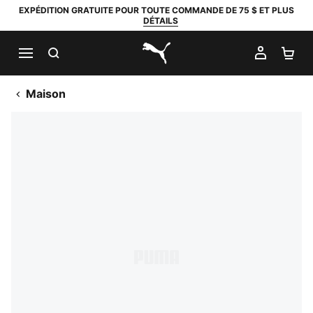
EXPÉDITION GRATUITE POUR TOUTE COMMANDE DE 75 $ ET PLUS
DÉTAILS
RECHERCHER
MON C
PA
PUMA.com
Maison