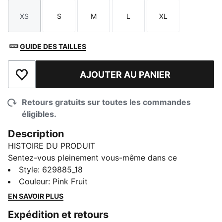
XS
S
M
L
XL
Taille
Taille
Taille
Taille
Taille
GUIDE DES TAILLES
AJOUTER AU PANIER
Ajouter à la liste de souhaits
Retours gratuits sur toutes les commandes
éligibles.
Description
HISTOIRE DU PRODUIT
Sentez-vous pleinement vous-même dans ce
débardeur PUMA. Doté d’un logo brillant, d’un col
Style
:
629885_18
déchiré et d’une ouverture au dos, il vous fera sortir
Couleur
:
Pink Fruit
du lot. Affichez votre style unique et créez des
EN SAVOIR PLUS
moments inoubliables.
Expédition et retours
CARACTÉRISTIQUES ET AVANTAGES