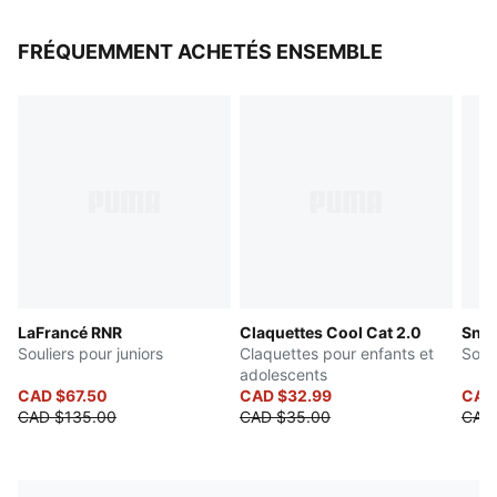
FRÉQUEMMENT ACHETÉS ENSEMBLE
LaFrancé RNR
Claquettes Cool Cat 2.0
Sne
Souliers pour juniors
Claquettes pour enfants et
Souli
adolescents
CAD $67.50
CAD $32.99
CAD
CAD $135.00
CAD $35.00
CAD 