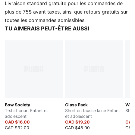
Livraison standard gratuite pour les commandes de
Contient au moins 50 % de matière recyclée
DÉTAILS
plus de 75$ avant taxes, ainsi que retours gratuits sur
Coupe ajustée
toutes les commandes admissibles.
Matériau côtelé
TU AIMERAIS PEUT-ÊTRE AUSSI
Longueur standard
Col rond
Manches courtes
Détails de marque PUMA
PUMA Enfant et adolescent : Recommandé pour les
enfants plus grands de 8 à 16 ans
Bow Society
Class Pack
Ward
T-shirt court Enfant et
Short en fausse laine Enfant
Shor
adolescent
et adolescent
CAD $16.00
CAD $19.20
CAD
CAD $32.00
CAD $48.00
CAD