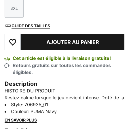
3XL
Taille
GUIDE DES TAILLES
AJOUTER AU PANIER
Ajouter à la liste de souhaits
Cet article est éligible à la livraison gratuite!
Retours gratuits sur toutes les commandes
éligibles.
Description
HISTOIRE DU PRODUIT
Restez calme lorsque le jeu devient intense. Doté de la
technologie dryCELL de PUMA, ce maillot évacue
Style
:
706935_01
l’humidité pour vous garder au frais pendant les
Couleur
:
PUMA Navy
matchs extrêmes. Affichez votre fierté de Monterrey,
EN SAVOIR PLUS
que vous dominiez le terrain ou que vous encouragiez