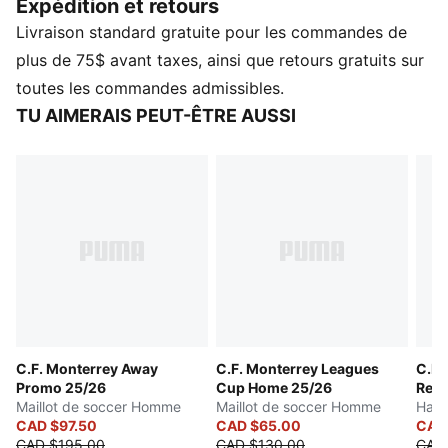
Expédition et retours
vos joueurs dans les gradins. Une énergie prête pour
Livraison standard gratuite pour les commandes de
le soccer, signée PUMA.
CARACTÉRISTIQUES ET AVANTAGES
plus de 75$ avant taxes, ainsi que retours gratuits sur
dryCELL : Technologie conçue pour évacuer l’humidité
toutes les commandes admissibles.
du corps et éloigner la transpiration pendant l’exercice
TU AIMERAIS PEUT-ÊTRE AUSSI
physique
DÉTAILS
Coupe : régulière
Matériau principal : Polyester recyclé
Col : Col standard
Manches courtes
C.F. Monterrey Away
C.F. Monterrey Leagues
C.F.
Promo 25/26
Cup Home 25/26
Repl
Maillot de soccer Homme
Maillot de soccer Homme
Haut
CAD $97.50
CAD $65.00
CAD
CAD $195.00
CAD $130.00
CAD 