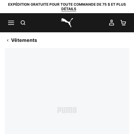
EXPÉDITION GRATUITE POUR TOUTE COMMANDE DE 75 $ ET PLUS
DÉTAILS
RECHERCHER
MON C
PA
PUMA.com
Vêtements