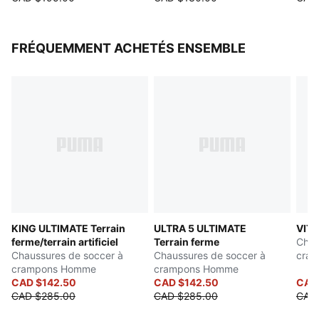
FRÉQUEMMENT ACHETÉS ENSEMBLE
KING ULTIMATE Terrain
ULTRA 5 ULTIMATE
VITO
ferme/terrain artificiel
Terrain ferme
Chau
Chaussures de soccer à
Chaussures de soccer à
cram
crampons Homme
crampons Homme
ou a
CAD $142.50
CAD $142.50
CAD
CAD $285.00
CAD $285.00
CAD