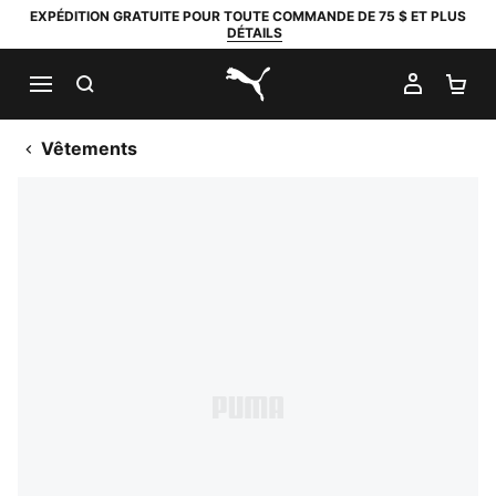
EXPÉDITION GRATUITE POUR TOUTE COMMANDE DE 75 $ ET PLUS
DÉTAILS
RECHERCHER
MON C
PA
PUMA.com
Vêtements