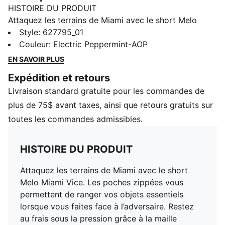
HISTOIRE DU PRODUIT
Attaquez les terrains de Miami avec le short Melo
Miami Vice. Les poches zippées vous permettent de
Style
:
627795_01
ranger vos objets essentiels lorsque vous faites face à
Couleur
:
Electric Peppermint-AOP
l’adversaire. Restez au frais sous la pression grâce à la
EN SAVOIR PLUS
maille respirante, puis terminez en force au panier
Expédition et retours
dans le confort d'une coupe décontractée. Lorsque le
Livraison standard gratuite pour les commandes de
signal sonore retentira, vous serez le dernier homme
encore debout.
plus de 75$ avant taxes, ainsi que retours gratuits sur
CARACTÉRISTIQUES ET AVANTAGES
toutes les commandes admissibles.
Contenu recyclé : fabriqué à partir de matériaux 100 %
recyclés, à l'exclusion des finitions
HISTOIRE DU PRODUIT
DÉTAILS
Coupe décontractée
Attaquez les terrains de Miami avec le short
245 g/m²
Melo Miami Vice. Les poches zippées vous
Longueur au-dessus des genoux
permettent de ranger vos objets essentiels
Poches à fermeture éclair
lorsque vous faites face à l’adversaire. Restez
Détails de marque PUMA
au frais sous la pression grâce à la maille