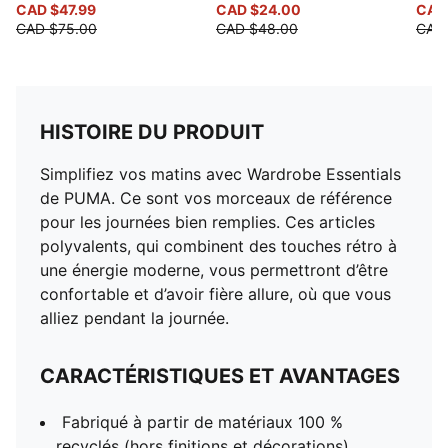
CAD $47.99
CAD $24.00
CAD
CAD $75.00
CAD $48.00
CAD
HISTOIRE DU PRODUIT
Simplifiez vos matins avec Wardrobe Essentials
de PUMA. Ce sont vos morceaux de référence
pour les journées bien remplies. Ces articles
polyvalents, qui combinent des touches rétro à
une énergie moderne, vous permettront d’être
confortable et d’avoir fière allure, où que vous
alliez pendant la journée.
CARACTÉRISTIQUES ET AVANTAGES
Fabriqué à partir de matériaux 100 %
recyclés (hors finitions et décorations).