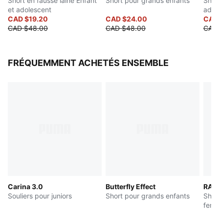
Short en fausse laine Enfant
Short pour grands enfants
Short
et adolescent
adol
CAD $19.20
CAD $24.00
CAD
CAD $48.00
CAD $48.00
CAD
FRÉQUEMMENT ACHETÉS ENSEMBLE
Carina 3.0
Butterfly Effect
RAC
Souliers pour juniors
Short pour grands enfants
Shor
fem