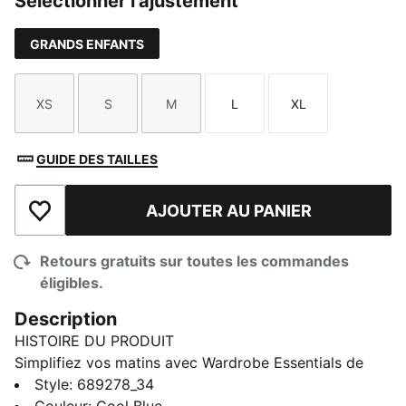
Sélectionner l'ajustement
GRANDS ENFANTS
XS
S
M
L
XL
Taille
Taille
Taille
Taille
Taille
GUIDE DES TAILLES
AJOUTER AU PANIER
Ajouter à la liste de souhaits
Retours gratuits sur toutes les commandes
éligibles.
Description
HISTOIRE DU PRODUIT
Simplifiez vos matins avec Wardrobe Essentials de
PUMA. Ce sont vos morceaux de référence pour les
Style
:
689278_34