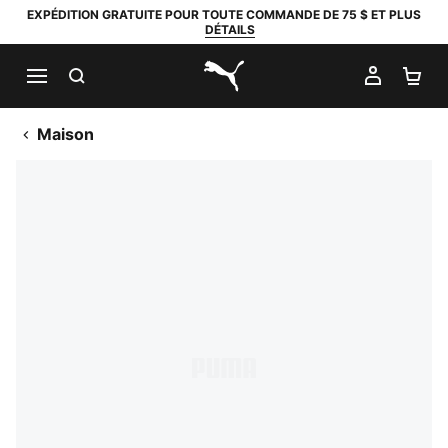
EXPÉDITION GRATUITE POUR TOUTE COMMANDE DE 75 $ ET PLUS
DÉTAILS
RECHERCHER
MON C
PA
PUMA.com
Maison