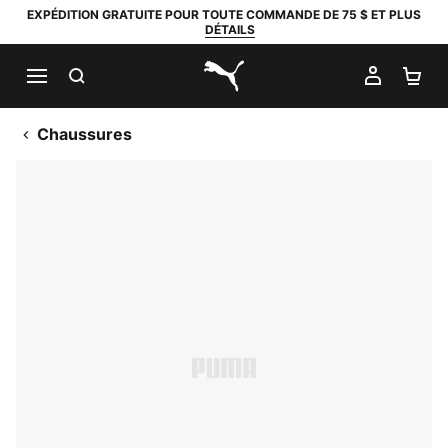
EXPÉDITION GRATUITE POUR TOUTE COMMANDE DE 75 $ ET PLUS
DÉTAILS
RECHERCHER
MON C
PA
PUMA.com
Chaussures