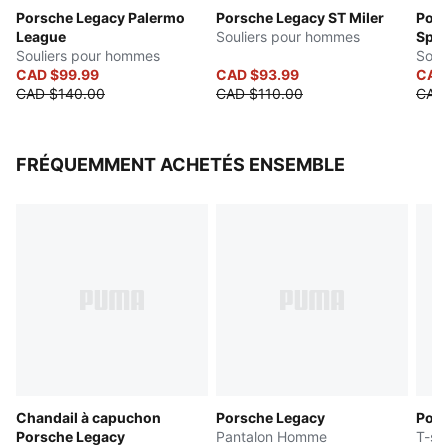
Porsche Legacy Palermo
Porsche Legacy ST Miler
Pors
League
Souliers pour hommes
Spec
Souliers pour hommes
Souli
CAD $99.99
CAD $93.99
CAD
CAD $140.00
CAD $110.00
CAD
FRÉQUEMMENT ACHETÉS ENSEMBLE
Chandail à capuchon
Porsche Legacy
Pors
Porsche Legacy
Pantalon Homme
T-sh