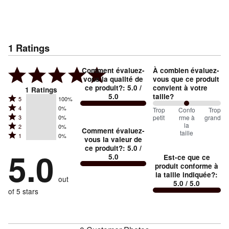
1
Ratings
Comment évaluez-
À combien évaluez-
vous la qualité de
vous que ce produit
ce produit?
:
5.0
/
convient à votre
1
Ratings
5.0
taille?
Rated
5
100%
Rated
4
0%
5
100
Trop
%
Confo
Trop
Rated
petit
rme à
grand
3
0%
4
stars
between
la
Rated
2
0%
3
stars
Comment évaluez-
by
taille
Trop
Rated
1
0%
2
stars
vous la valeur de
by
100%
1
petit
ce produit?
:
5.0
/
stars
by
5.0
0%
of
5.0
Est-ce que ce
stars
and
by
0%
of
produit conforme à
reviewers
by
0%
Conforme
of
la taille indiquée?
:
reviewers
out
0%
of
5.0
/ 5.0
à
reviewers
of
of 5 stars
reviewers
la
reviewers
taille