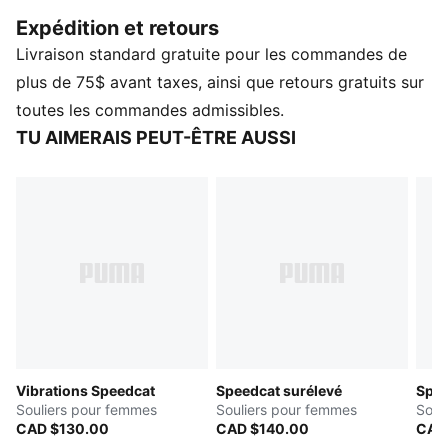
quelques millisecondes par tour. Au fil du temps, elle
Expédition et retours
est devenue un incontournable de la mode urbaine
Livraison standard gratuite pour les commandes de
chic, aperçue dans les rues des capitales mondiales de
la mode. Son histoire continue d’évoluer, chérie par les
plus de 75$ avant taxes, ainsi que retours gratuits sur
lanceurs de modes et les pionniers de chaque
toutes les commandes admissibles.
génération.
TU AIMERAIS PEUT-ÊTRE AUSSI
DÉTAILS
Largeur : régulière
Type d’embout : arrondi
Fermeture : lacets
Talon : plat
Doublure : textile
Semelle extérieure : caoutchouc
Vibrations Speedcat
Speedcat surélevé
Spee
Souliers pour femmes
Souliers pour femmes
Soul
CAD $130.00
CAD $140.00
CAD