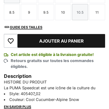
8.5
9
9.5
10
10.5
11
Taille
Taille
Taille
Taille
Taille
Taille
GUIDE DES TAILLES
AJOUTER AU PANIER
Ajouter à la liste de souhaits
Cet article est éligible à la livraison gratuite!
Retours gratuits sur toutes les commandes
éligibles.
Description
HISTOIRE DU PRODUIT
La PUMA Speedcat est une icône de la culture du
sport automobile et de la mode urbaine depuis des
Style
:
405407_02
décennies. Elle a été introduite comme une chaussure
Couleur
:
Cool Cucumber-Alpine Snow
de conduite ultramince conçue pour faire gagner
EN SAVOIR PLUS