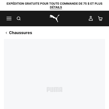
EXPÉDITION GRATUITE POUR TOUTE COMMANDE DE 75 $ ET PLUS
DÉTAILS
RECHERCHER
MON C
PA
PUMA.com
Chaussures