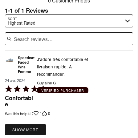
0 Customer Photos
1-1 of 1 Reviews
Search reviews…
SORT
Highest Rated
Speedcat
J'adore très confortable et
Faded
livraison rapide. A
Wns
Femme
recommander.
24 avr. 2026
Guylaine G
Rated
VERIFIED PURCHASER
5
Confortabl
out
e
of
1
0
Was this helpful?
5
SHOW MORE