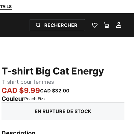
TAILS
RECHERCHER
LISTE DE SOUH
PANIER 0
MON
T-shirt Big Cat Energy
T-shirt pour femmes
CAD $9.99
CAD $32.00
Couleur
:
En rupture de stock
Peach Fizz
EN RUPTURE DE STOCK
Description