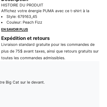
HISTOIRE DU PRODUIT
Affichez votre énergie PUMA avec ce t-shirt à la
coupe confortable et légèrement décontractée, orné
Style
:
679163_45
de notre Big Cat sur le devant.
Couleur
:
Peach Fizz
DÉTAILS
EN SAVOIR PLUS
Ajustement confortable
Expédition et retours
Maillot simple
Livraison standard gratuite pour les commandes de
Col rond
Manches courtes
plus de 75$ avant taxes, ainsi que retours gratuits sur
Logo PUMA
toutes les commandes admissibles.
re Big Cat sur le devant.