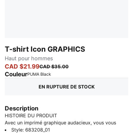
T-shirt Icon GRAPHICS
Haut pour hommes
CAD $21.99
CAD $35.00
Couleur
:
En rupture de stock
PUMA Black
EN RUPTURE DE STOCK
Description
HISTOIRE DU PRODUIT
Avec un imprimé graphique audacieux, vous vous
démarquerez de la foule dans ce t-shirt en coton
Style
:
683208_01