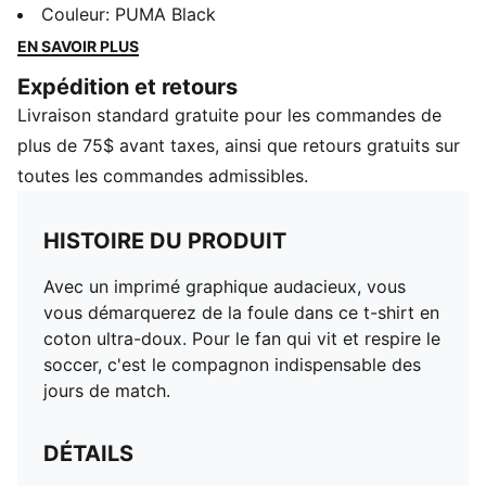
ultra-doux. Pour le fan qui vit et respire le soccer,
Couleur
:
PUMA Black
c'est le compagnon indispensable des jours de match.
EN SAVOIR PLUS
DÉTAILS
Expédition et retours
Coupe standard
Livraison standard gratuite pour les commandes de
160 g/m², jersey simple
Col rond
plus de 75$ avant taxes, ainsi que retours gratuits sur
Manche courte
toutes les commandes admissibles.
Imprimé en caoutchouc
HISTOIRE DU PRODUIT
Avec un imprimé graphique audacieux, vous
vous démarquerez de la foule dans ce t-shirt en
coton ultra-doux. Pour le fan qui vit et respire le
soccer, c'est le compagnon indispensable des
jours de match.
DÉTAILS