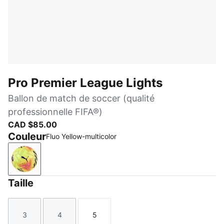
Pro Premier League Lights
Ballon de match de soccer (qualité
professionnelle FIFA®)
CAD $85.00
Couleur
Fluo Yellow-multicolor
Fluo Yellow-multicolor
Taille
3
4
5
Taille
Taille
Taille