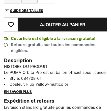
GUIDE DES TAILLES
AJOUTER AU PANIER
Ajouter à la liste de souhaits
Cet article est éligible à la livraison gratuite!
Retours gratuits sur toutes les commandes
éligibles.
Description
HISTOIRE DU PRODUIT
Le PUMA Orbita Pro est un ballon officiel sous licence
Premier League 25/26. Inspirée des nuits électrisantes
Style
:
084708_01
sous les lumières, cette version haute visibilité est
Couleur
:
Fluo Yellow-multicolor
conçue pour se démarquer. Doté de 12 panneaux
EN SAVOIR PLUS
parfaitement équilibrés et d’un moulage haute
Expédition et retours
fréquence offrant une durabilité à long terme et un
Livraison standard gratuite pour les commandes de
toucher doux par tous les temps, il est conçu pour