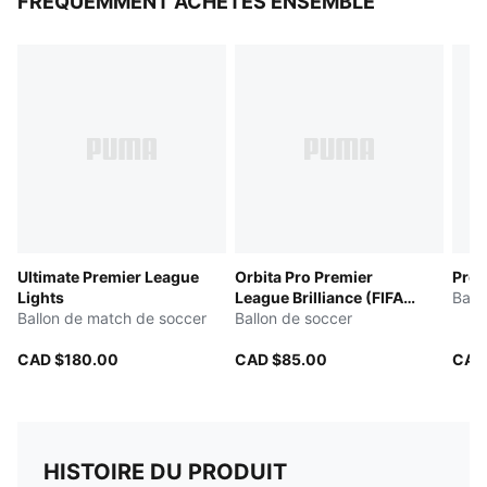
FRÉQUEMMENT ACHETÉS ENSEMBLE
Ultimate Premier League
Orbita Pro Premier
Pres
Lights
League Brilliance (FIFA®
Ball
Ballon de match de soccer
Quality Pro)
Ballon de soccer
CAD $180.00
CAD $85.00
CAD
HISTOIRE DU PRODUIT