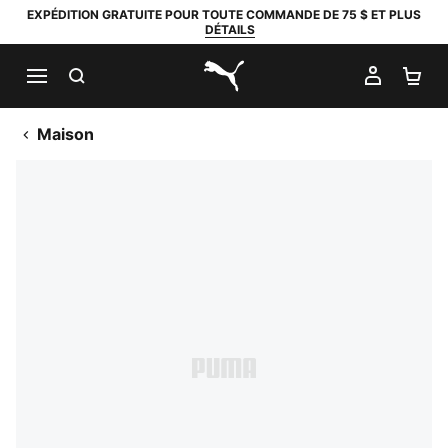
EXPÉDITION GRATUITE POUR TOUTE COMMANDE DE 75 $ ET PLUS
DÉTAILS
RECHERCHER
MON C
PA
PUMA.com
Maison