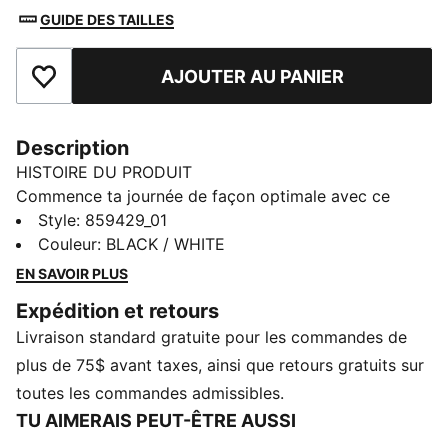
GUIDE DES TAILLES
AJOUTER AU PANIER
Ajouter à la liste de souhaits
Description
HISTOIRE DU PRODUIT
Commence ta journée de façon optimale avec ce
caleçon boxeur imprimé. À la fois léger et respirant, il
Style
:
859429_01
présente une coupe flexible sportive et un logo PUMA
Couleur
:
BLACK / WHITE
classique.
EN SAVOIR PLUS
DÉTAILS
Expédition et retours
Lot de trois
Livraison standard gratuite pour les commandes de
Détails signés PUMA
Fabriqué à partir d’un mélange de matériaux recyclés
plus de 75$ avant taxes, ainsi que retours gratuits sur
toutes les commandes admissibles.
TU AIMERAIS PEUT-ÊTRE AUSSI