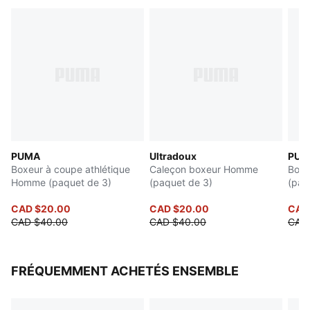
PUMA
Ultradoux
PUM
Boxeur à coupe athlétique
Caleçon boxeur Homme
Boxe
Homme (paquet de 3)
(paquet de 3)
(paq
CAD $20.00
CAD $20.00
CAD 
CAD $40.00
CAD $40.00
CAD
FRÉQUEMMENT ACHETÉS ENSEMBLE