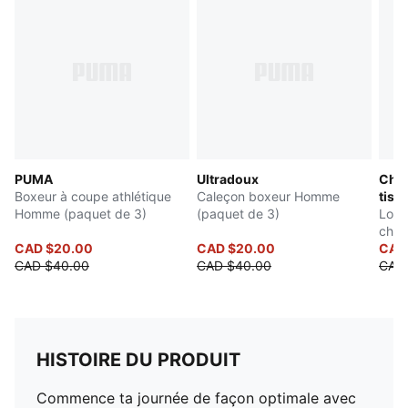
PUMA
Ultradoux
Chau
Boxeur à coupe athlétique
Caleçon boxeur Homme
tiss
Homme (paquet de 3)
(paquet de 3)
Lot 
chau
CAD $20.00
CAD $20.00
CAD
CAD $40.00
CAD $40.00
CAD 
HISTOIRE DU PRODUIT
Commence ta journée de façon optimale avec