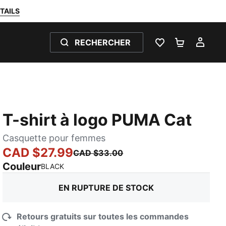
TAILS
RECHERCHER
LISTE DE SOUH
PANIER 0
MON
T-shirt à logo PUMA Cat
Casquette pour femmes
CAD $27.99
CAD $33.00
Couleur
:
En rupture de stock
BLACK
EN RUPTURE DE STOCK
Retours gratuits sur toutes les commandes