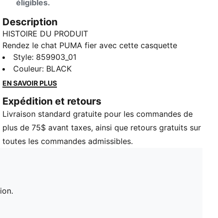
éligibles.
Description
HISTOIRE DU PRODUIT
Rendez le chat PUMA fier avec cette casquette
réglable, parfaite pour représenter la marque en toute
Style
:
859903_01
occasion.
Couleur
:
BLACK
DÉTAILS
EN SAVOIR PLUS
Détails de la marque PUMA
Expédition et retours
Fermeture réglable
Livraison standard gratuite pour les commandes de
100 % polyester
plus de 75$ avant taxes, ainsi que retours gratuits sur
toutes les commandes admissibles.
sion.