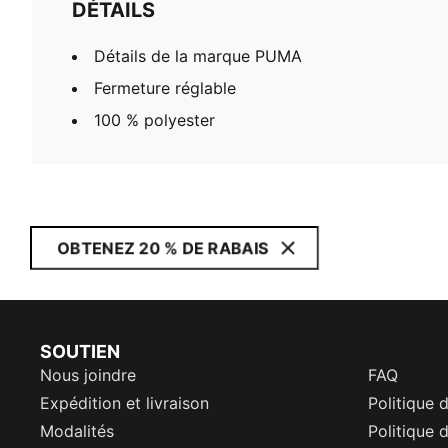
DÉTAILS
Détails de la marque PUMA
Fermeture réglable
100 % polyester
OBTENEZ 20 % DE RABAIS
SOUTIEN
Nous joindre
FAQ
Expédition et livraison
Politique 
Modalités
Politique d