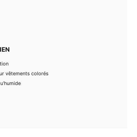
IEN
tion
our vêtements colorés
qu’humide