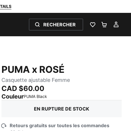
TAILS
RECHERCHER
LISTE DE SOUH
PANIER 0
MON
PUMA x ROSÉ
Casquette ajustable Femme
CAD $60.00
Couleur
:
En rupture de stock
PUMA Black
EN RUPTURE DE STOCK
Retours gratuits sur toutes les commandes