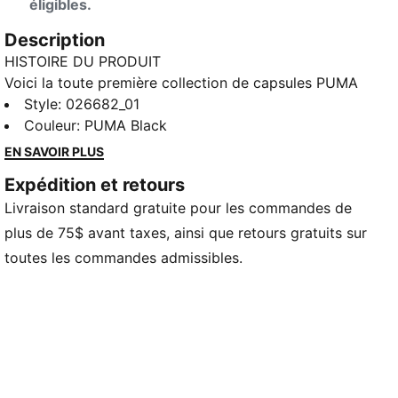
éligibles.
Description
HISTOIRE DU PRODUIT
Voici la toute première collection de capsules PUMA
x ROSÉ. Enracinée dans le sens du style propre de la
Style
:
026682_01
superstar pop, la collection fusionne la mode urbaine
Couleur
:
PUMA Black
classique avec l’esthétique country club élevée et des
EN SAVOIR PLUS
touches personnalisées. Comme une rose en
Expédition et retours
constante floraison, cette collection invite chacun à
Livraison standard gratuite pour les commandes de
éplucher ses couches, à explorer son style personnel
et à embrasser son vrai moi. Sincèrement, Rosé.
plus de 75$ avant taxes, ainsi que retours gratuits sur
CARACTÉRISTIQUES ET AVANTAGES
toutes les commandes admissibles.
Fabriqué avec au moins 50 % de matériaux recyclés.
DÉTAILS
Style casquette Papa
Ajusteur en métal à l'arrière
Rebord incurvé Détails de broderie