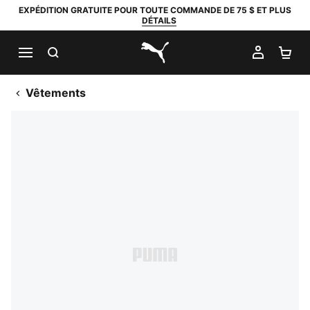
EXPÉDITION GRATUITE POUR TOUTE COMMANDE DE 75 $ ET PLUS
DÉTAILS
RECHERCHER
MON C
PA
PUMA.com
Vêtements