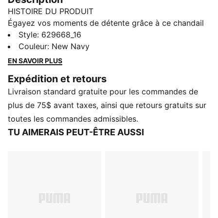
HISTOIRE DU PRODUIT
Égayez vos moments de détente grâce à ce chandail
à col rond de PUMA. Doté d’un écusson graphique
Style
:
629668_16
avec points de chaînette en relief et contours brodés,
Couleur
:
New Navy
il dégage une élégance intemporelle. Les coutures
EN SAVOIR PLUS
côtelées en V et les détails ton sur ton ajoutent un peu
Expédition et retours
de chic.
Livraison standard gratuite pour les commandes de
CARACTÉRISTIQUES ET AVANTAGES
Contenu recyclé : fabriqué avec au moins 20 % de
plus de 75$ avant taxes, ainsi que retours gratuits sur
coton recyclé, il s’agit d’un pas vers un avenir meilleur
toutes les commandes admissibles.
DÉTAILS
TU AIMERAIS PEUT-ÊTRE AUSSI
Coupe décontractée
Tissu bouclette
Longueur standard
Col rond
Manches longues
Détails de marque PUMA