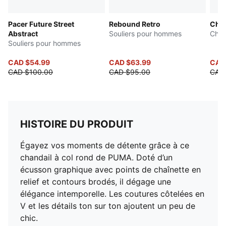
Pacer Future Street
Rebound Retro
Cha
Abstract
Souliers pour hommes
Chau
Souliers pour hommes
CAD $54.99
CAD $63.99
CAD
CAD $100.00
CAD $95.00
CAD 
HISTOIRE DU PRODUIT
Égayez vos moments de détente grâce à ce
chandail à col rond de PUMA. Doté d’un
écusson graphique avec points de chaînette en
relief et contours brodés, il dégage une
élégance intemporelle. Les coutures côtelées en
V et les détails ton sur ton ajoutent un peu de
chic.