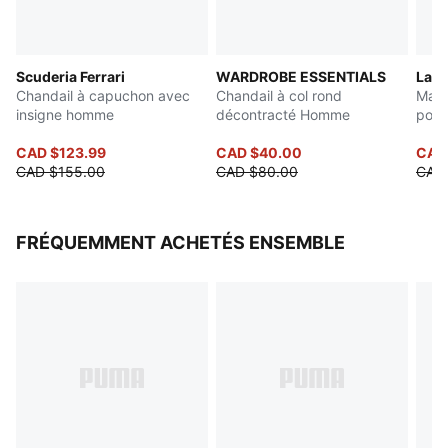
Scuderia Ferrari
WARDROBE ESSENTIALS
LaFr
Chandail à capuchon avec
Chandail à col rond
Maillot de moto dé
insigne homme
décontracté Homme
pou
CAD $123.99
CAD $40.00
CAD
CAD $155.00
CAD $80.00
CAD 
FRÉQUEMMENT ACHETÉS ENSEMBLE